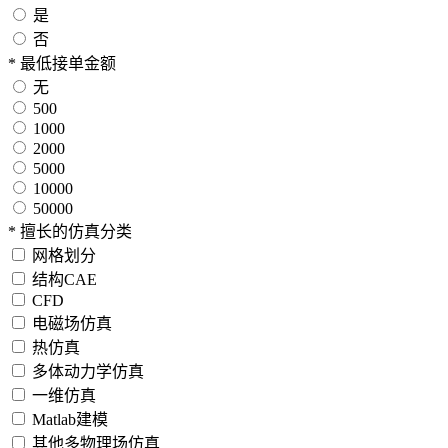
是
否
*
最低接单金额
无
500
1000
2000
5000
10000
50000
*
擅长的仿真分类
网格划分
结构CAE
CFD
电磁场仿真
热仿真
多体动力学仿真
一维仿真
Matlab建模
其他多物理场仿真