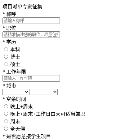
项目派单专家征集
*
称呼
*
职位
*
学历
本科
博士
硕士
*
工作年限
*
城市
*
空余时间
晚上+周末
晚上+周末+工作日白天可适当兼职
周末
全天候
*
是否愿意接学生项目