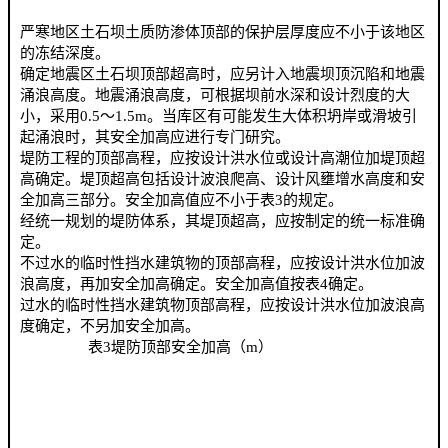
严寒地区土石坝土质防渗体顶部的保护层厚度应不小于该地区
的冻结深度。
确定地震区土石坝顶部超高时，应另计入地震坝顶沉陷和地震
涌浪高度。地震涌浪高度，可根据坝前水深和设计烈度的大
小，采用0.5～1.5m。当库区有可能发生大体积坍岸或滑坡引
起涌浪时，其安全加高应进行专门研究。
堤防工程的顶部高程，应按设计洪水位或设计高潮位加堤顶超
高确定。堤顶超高包括设计波浪爬高、设计风壅增水高度和安
全加高三部分。安全加高值应不小于表3的规定。
经统一规划的堤防体系，其堤顶超高，应按制定的统一标准确
定。
不过水的临时性挡水建筑物的顶部高程，应按设计洪水位加波
浪高度，再加安全加高确定。安全加高值按表4确定。
过水的临时性挡水建筑物顶部高程，应按设计洪水位加波浪高
度确定，不另加安全加高。
表3堤防顶部安全加高（m）