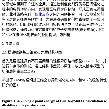
化领域中得到了广泛的应用，通过控制催化剂异质界面间催化过
程中的电荷转移方向，实现层区电荷定向移动，形成正负电荷层
区，此种策略有利于
催化反应
之间的串联耦合，可以实现催化剂
空间层的选择性吸附作用，为解决脱硝催化剂中毒提供了一条可
行的路径。因此我们通过水热自模板法合成了锰铜基三维空心异
质催化剂，通过vasp研究催化剂的电子结构信息(差分电荷)，NO
和SO2在该催化剂表面的吸附构型，吸附能
2 具体步骤
2.1 搭建锰铜基三维空心异质结构模型
首先是要搭建具有不同层间距的锰铜异质结构模型(2.0-3.0 Å)，并
进行单点能的测试。通过结构能量最小原则，以此来确定模型的
初始层间距离(2.2 Å)。
Figure 1. a-k) Single point energy of CuOX@MnOX calculation w
ith different layer distances.