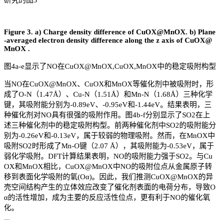
Figure 3. a) Charge density difference of CuOX@MnOX. b) Plane
-averaged electron density difference along the z axis of CuOX@
MnOX .
图4a-e显示了NO在CuOX@MnOX,CuOX,MnOX中的稳定吸附构型
当NO在CuOX@MnOX、CuOX和MnOX等催化剂中被吸附时，形
成了O-N（1.47Å）、Cu-N（1.51Å）和Mn-N（1.68Å）三种化学
键，其吸附能分别为-0.89eV、-0.95eV和-1.44eV。结果表明，三
种催化剂对NO具有很强的吸附作用。图4b-f分别显示了SO2在上
述三种催化剂中的稳定吸附构型。前两种催化剂中SO2的吸附能分
别为-0.26eV和-0.13eV，属于较弱的物理吸附。然而，在MnOX中
吸附SO2时形成了Mn-O键（2.07 Å），其吸附能为-0.53eV，属于
弱化学吸附。DFT计算结果表明，NO的吸附能力强于SO2。与Cu
OX和MnOX相比，CuOX@MnOX中NO的吸附位点从金属原子转
移到表面化学吸附的氧(Oα)。因此，我们推测CuOX@MnOX的异
壳空间结构产生的立体效应改变了催化剂表面的电荷分布，导致O
α的活性增加，成为主要的反应活性位点，更有利于NO的催化氧
化。