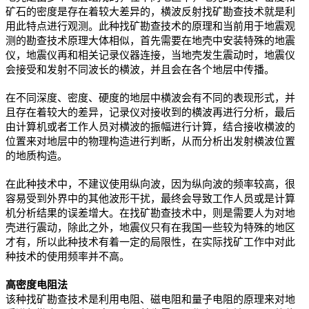
矿石的密度是存在着较大差异的，横波反射找矿勘查技术就是利
用此特点进行观测。此种找矿勘查技术的原理和当前用于地震观
测的勘查技术原理大体相似，首先需要在地壳中安装特殊的地震
仪，地震仪再和相关记录仪器连接，当地壳发生震动时，地震仪
会接受和发射不同波长的横波，并且会在各个地层中传播。
在不同深度、密度、硬度的地层中横波会有不同的表现形式，并
且存在着较大的差异，记录仪对接收到的横波再进行分析，最后
由计算机或者工作人员对横波的振幅进行计算，结合接收横波的
位置来对地层中的物理构造进行判断，从而分析出发射横波位置
的地质构造。
在此种技术中，不建议使用纵向波，因为纵向波的频率较高，很
容易受到外界中的其他波形干扰，最终会导致工作人员或是计算
机分析结果的误差增大。在找矿勘查技术中，则是需要人为对地
壳进行震动，除此之外，地震仪只有在我国一些较为特殊的地区
才有，所以此种技术有着一定的局限性，在实际找矿工作中对此
种技术的使用频率并不高。
高密度电阻法
该种找矿勘查技术是利用电阻、磁电阻和量子电阻的原理来对地