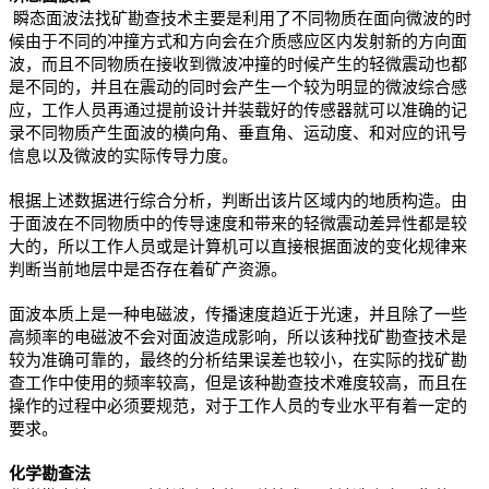
瞬态面波法找矿勘查技术主要是利用了不同物质在面向微波的时
候由于不同的冲撞方式和方向会在介质感应区内发射新的方向面
波，而且不同物质在接收到微波冲撞的时候产生的轻微震动也都
是不同的，并且在震动的同时会产生一个较为明显的微波综合感
应，工作人员再通过提前设计并装载好的传感器就可以准确的记
录不同物质产生面波的横向角、垂直角、运动度、和对应的讯号
信息以及微波的实际传导力度。
根据上述数据进行综合分析，判断出该片区域内的地质构造。由
于面波在不同物质中的传导速度和带来的轻微震动差异性都是较
大的，所以工作人员或是计算机可以直接根据面波的变化规律来
判断当前地层中是否存在着矿产资源。
面波本质上是一种电磁波，传播速度趋近于光速，并且除了一些
高频率的电磁波不会对面波造成影响，所以该种找矿勘查技术是
较为准确可靠的，最终的分析结果误差也较小，在实际的找矿勘
查工作中使用的频率较高，但是该种勘查技术难度较高，而且在
操作的过程中必须要规范，对于工作人员的专业水平有着一定的
要求。
化学勘查法