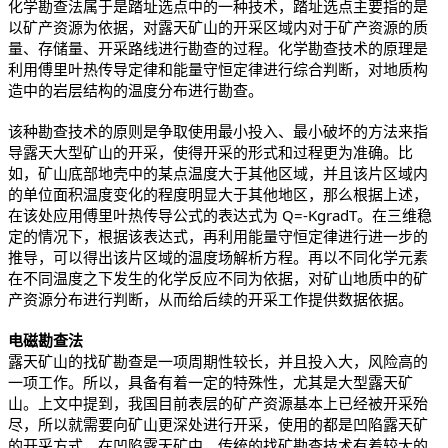
化学勘查法属于是踏址选点中的一种技术，踏址选点主要指的是
以矿产资源为依据，对露天矿山的开采区域内对于矿产资源的质
量、存储量、开采路线进行勘查的过程。化学勘查技术的原理是
利用傅里叶热传导定律和能量守恒定律进行综合判断，对地质构
造中的岩层结构的温度分布进行勘查。
该种勘查技术的原则是争取使用最小投入、最小破坏的方法来指
导露天大型矿山的开采，使得开采的形式和过程更为准确。比
如，矿山底部地壳中的某点温度大于其他区域，并且该片区域内
的单位面积温度变化的程度明显大于其他地区，那么根据上述，
在该处应用傅里叶热传导公式的表达式为 Q=-KgradT。在三维稳
定的情况下，根据该表达式，再利用能量守恒定律进行进一步的
推导，可以得出该片区域的温度场解析方程。再以不同化学元素
在不同温度之下发生的化学反应不同为依据，对矿山地质中的矿
产资源分布进行判断，从而给后续的开采工作提供数据依据。
电磁勘查法
露天矿山的找矿勘查是一项周期性较长，并且投入大，风险高的
一项工作。所以，具备有着一定的特殊性，尤其是大型露天矿
山。上文中提到，我国目前表层的矿产资源基本上已经被开采殆
尽，所以就需要向矿山更深处进行开采，使用的都是凹陷露天矿
的开采方式，在凹陷露天矿中，传统的找矿勘查技术有着较大的