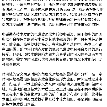
局限性，不适合在其中使用。所以更为简便准确的电磁波找矿勘
查法就应运而生，该种技术是先发射 Fraser 波，然后再根据反射
情况得到需要观测区域的实际内部构造图，找出该片区域中存在
异常的部分，根据赋存规律和控矿规律来确定开采的有效范围，
对内部空间进行进准的预测，给后续的开采工作提供额定依据。
电磁勘查技术发射的电磁波通常为低频电磁波，由于频率的原因
所以不会在传导的过程中受到其他电磁波的干扰，具有着经济性
强、效率高、简单便捷的特点。在实际勘查过程中，基本上不论
在凹陷露天矿中任何地点发射的低频电磁波电台都会及时的进行
接受。但是此项技术的缺陷为较为容易受到时间和信号源两方面
的限制，需要在时间域和信号源都极其稳定的情况下才能使用此
种勘查技术。
时间域的含义为从时间的角度来对地壳的震动进行分析，在一定
时间内地壳震动的幅度连续变化的图形为波形，时间域就是其中
某一段波形。学术上的定义为从时间的范畴来研究震动叫做时间
域。电磁找矿勘查技术的本质上是通过对电磁波在不同物质的传
导过程中产生的变化对矿山中的矿产资源分布进行判断。此种技
术和上述中的瞬态面波找矿勘查技术较为相似，都是利用电磁波
的基本性质做出判断。