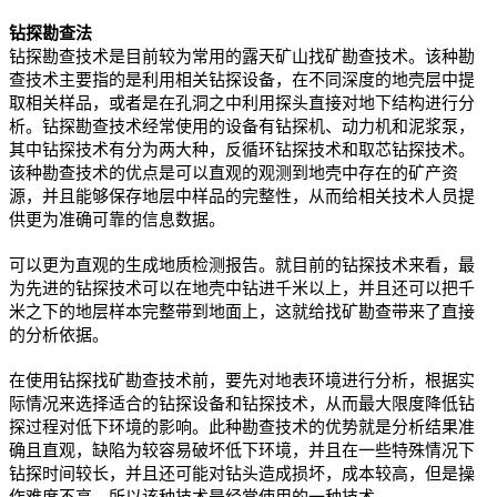
钻探勘查法
钻探勘查技术是目前较为常用的露天矿山找矿勘查技术。该种勘
查技术主要指的是利用相关钻探设备，在不同深度的地壳层中提
取相关样品，或者是在孔洞之中利用探头直接对地下结构进行分
析。钻探勘查技术经常使用的设备有钻探机、动力机和泥浆泵，
其中钻探技术有分为两大种，反循环钻探技术和取芯钻探技术。
该种勘查技术的优点是可以直观的观测到地壳中存在的矿产资
源，并且能够保存地层中样品的完整性，从而给相关技术人员提
供更为准确可靠的信息数据。
可以更为直观的生成地质检测报告。就目前的钻探技术来看，最
为先进的钻探技术可以在地壳中钻进千米以上，并且还可以把千
米之下的地层样本完整带到地面上，这就给找矿勘查带来了直接
的分析依据。
在使用钻探找矿勘查技术前，要先对地表环境进行分析，根据实
际情况来选择适合的钻探设备和钻探技术，从而最大限度降低钻
探过程对低下环境的影响。此种勘查技术的优势就是分析结果准
确且直观，缺陷为较容易破坏低下环境，并且在一些特殊情况下
钻探时间较长，并且还可能对钻头造成损坏，成本较高，但是操
作难度不高，所以该种技术是经常使用的一种技术。