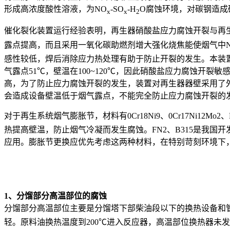
形成高浓度酸性溶液，为NO
-SO
-H
O腐蚀环境，对碳钢造成
x
x
2
催化裂化装置运行经验表明，再生器硝酸盐应力腐蚀开裂与再
露点提高，而且采用一氧化碳助燃剂增大强化烧焦能使烟气中
感性较低，焊后消除应力热处理有助于防止开裂的发生。本装置
气露点51℃，壁温在100~120℃，因此硝酸盐应力腐蚀开裂
高，为了防止应力腐蚀开裂的发生，装置对再生器器壁采用了
会造成设备壁温低于烟气露点，不能完全防止应力腐蚀开裂的
对于再生系统烟气膨胀节，材料有0Cr18Ni9、0Cr17Ni12Mo
热提高壁温，防止烟气冷凝而发生腐蚀。FN2、B315是我
应用。膨胀节更换应优先考虑这两种材料，在特别苛刻环境下，
1、分馏部分高温部位的腐蚀
分馏部分高温部位主要是分馏塔下部柴油段以下的换热设备和管
轻。原料油换热温度到200℃进入反应器，高温部位换热器未