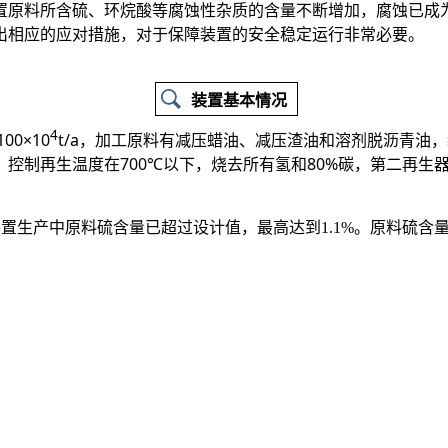
装置原料所含硫、环烷酸等腐蚀性杂质的含量不断增加，腐蚀已成
出相应的应对措施，对于保障装置的安全稳定运行非常必要。
装置基本情况
4
0×10
t/a，加工原料有减压蜡油、减压渣油和溶剂脱沥青油
控制再生温度在700℃以下，烧去所有氢和80%碳，第二再生器
，装置生产中原料硫含量已超过设计值，最高达到1.1%。原料硫