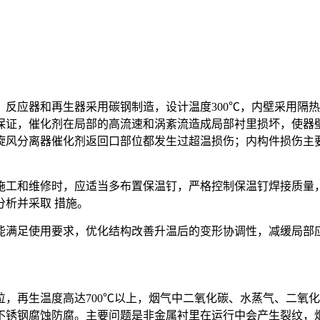
反应器和再生器采用碳钢制造，设计温度300℃，内壁采用隔
保证，催化剂在局部的高流速和涡紊流造成局部衬里损坏，使器
旋风分离器催化剂返回口部位都发生过超温损伤；内构件损伤主
施工和维修时，应适当多布置保温钉，严格控制保温钉焊接质量
措施。
分析并采取
能满足使用要求，优化结构改善升温后的变形协调性，减缓局部
，再生温度高达700℃以上，烟气中二氧化碳、水蒸气、二氧
不锈钢腐蚀防腐。主要问题是非金属衬里在运行中会产生裂纹，