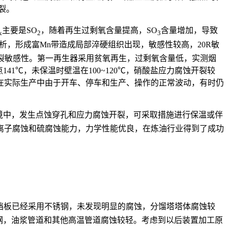
裂。
主要是SO
，随着再生过剩氧含量提高，SO
含量增加，导致
x
2
3
偏析，形成富Mn带造成局部淬硬组织出现，敏感性较高，20R敏
开裂敏感性。第一再生器采用贫氧再生，过剩氧含量低，实测烟
41℃，未保温时壁温在100~120℃，硝酸盐应力腐蚀开裂较
在实际生产中由于开车、停车和生产、操作的正常波动，有时仍
境中，发生点蚀穿孔和应力腐蚀开裂，可采取措施进行保温或伴
氯离子腐蚀和硫腐蚀能力，力学性能优良，在炼油行业得到了成功
字挡板已经采用不锈钢，未发现明显的腐蚀，分馏塔塔体腐蚀较
碳钢，油浆管道和其他高温管道腐蚀较轻。考虑到以后装置加工原