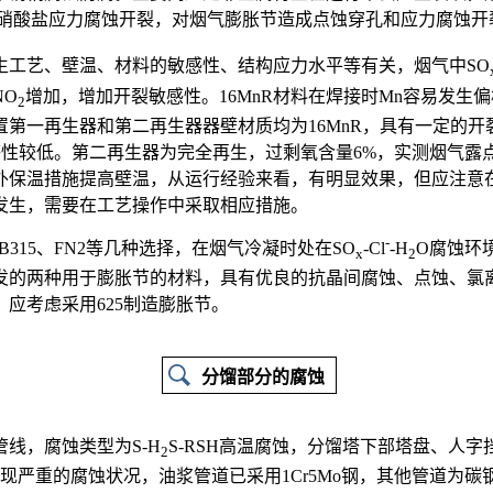
硝酸盐应力腐蚀开裂，对烟气膨胀节造成点蚀穿孔和应力腐蚀开
生工艺、壁温、材料的敏感性、结构应力水平等有关，烟气中SO
NO
增加，增加开裂敏感性。16MnR材料在焊接时Mn容易发生
2
第一再生器和第二再生器器壁材质均为16MnR，具有一定的
敏感性较低。第二再生器为完全再生，过剩氧含量6%，实测烟气露点1
外保温措施提高壁温，从运行经验来看，有明显效果，但应注意
发生，需要在工艺操作中采取相应措施。
-
2、B315、FN2等几种选择，在烟气冷凝时处在SO
-Cl
-H
O腐蚀环
x
2
国开发的两种用于膨胀节的材料，具有优良的抗晶间腐蚀、点蚀、
应考虑采用625制造膨胀节。
分馏部分的腐蚀
线，腐蚀类型为S-H
S-RSH高温腐蚀，分馏塔下部塔盘、人
2
发现严重的腐蚀状况，油浆管道已采用1Cr5Mo钢，其他管道为