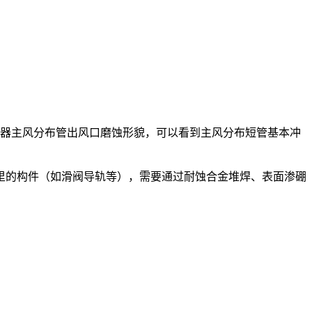
生器主风分布管出风口磨蚀形貌，可以看到主风
分布短管基本冲
里的构件（如滑阀导轨等），需要通过耐蚀合金堆焊、表面渗硼