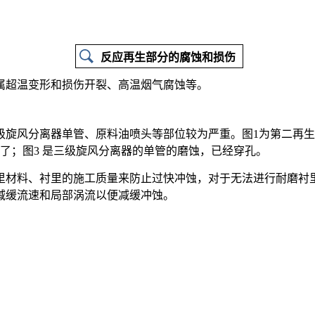
反应再生部分的腐蚀和损伤
属超温变形和损伤开裂、高温烟气腐蚀等。
级旋风分离器单管、原料油喷头等部位较为严重。图1为第二再
了；图3 是三级旋风分离器的单管的磨蚀，已经穿孔。
里材料、衬里的施工质量来防止过快冲蚀，对于无法进行耐磨衬
减缓流速和局部涡流以便减缓冲蚀。