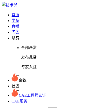
首页
学院
直播
问答
悬赏
全部悬赏
发布悬赏
专家入驻
会议
社区
CAE工程师认证
CAE服务