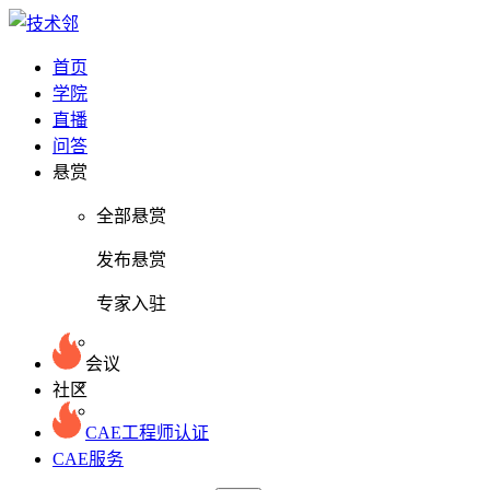
首页
学院
直播
问答
悬赏
全部悬赏
发布悬赏
专家入驻
会议
社区
CAE工程师认证
CAE服务