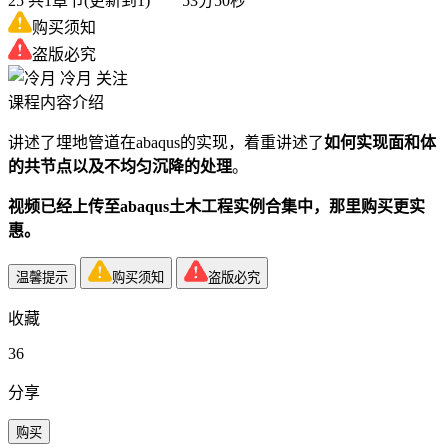
25
共1章节(更新到1) 53分50秒
购买须知
盗版必究
冷月
关注
课程内容介绍
讲述了埋地管道在abaqus的实现，着重讲述了
如何实现面和体
的共节点以及不均匀沉降的处理
。
视频已经上传至abaqus土木工程实例合集中，那里购买更实
惠。
温馨提示
购买须知
盗版必究
收藏
36
分享
购买