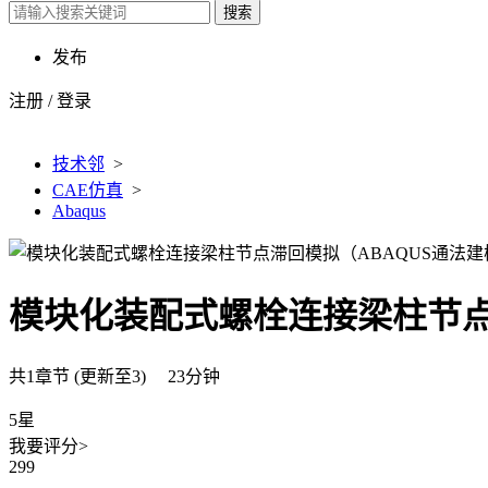
搜索
发布
注册
/
登录
技术邻
>
CAE仿真
>
Abaqus
模块化装配式螺栓连接梁柱节点
共1章节 (更新至3) 23分钟
5星
我要评分>
299