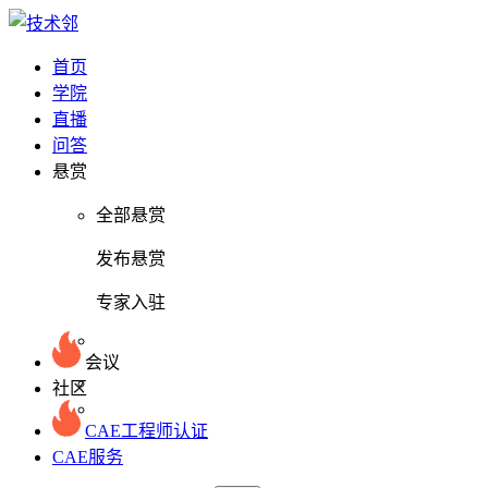
首页
学院
直播
问答
悬赏
全部悬赏
发布悬赏
专家入驻
会议
社区
CAE工程师认证
CAE服务