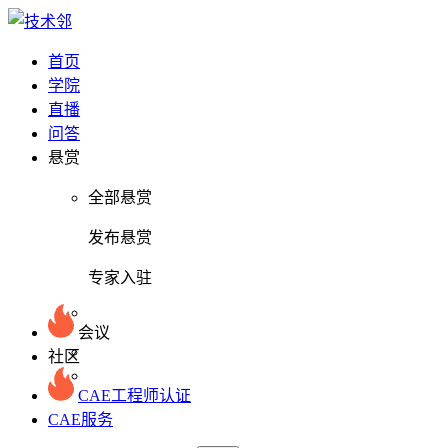
首页
学院
直播
问答
悬赏
全部悬赏
发布悬赏
专家入驻
会议
社区
CAE工程师认证
CAE服务