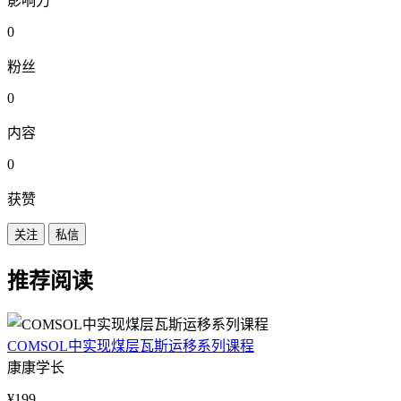
影响力
0
粉丝
0
内容
0
获赞
关注
私信
推荐阅读
COMSOL中实现煤层瓦斯运移系列课程
康康学长
¥199