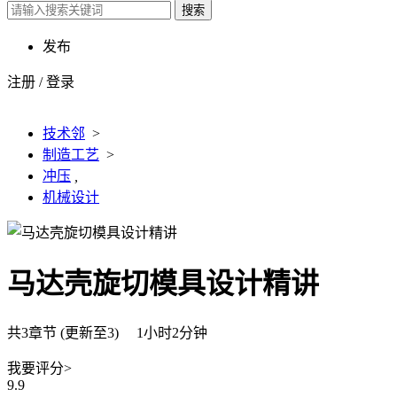
搜索
发布
注册
/
登录
技术邻
>
制造工艺
>
冲压
,
机械设计
马达壳旋切模具设计精讲
共3章节 (更新至3) 1小时2分钟
我要评分>
9.9