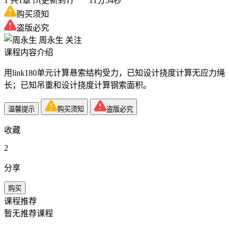
1
共1章节(更新到1) 11分54秒
购买须知
盗版必究
周永生
关注
课程内容介绍
用link180单元计算悬索结构受力，已知设计挠度计算无应力绳
长；已知吊重和设计挠度计算钢索面积。
温馨提示
购买须知
盗版必究
收藏
2
分享
购买
课程推荐
暂无推荐课程