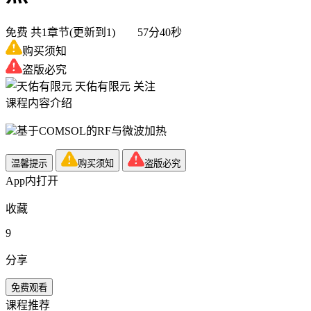
免费
共1章节(更新到1) 57分40秒
购买须知
盗版必究
天佑有限元
关注
课程内容介绍
基于COMSOL的RF与微波加热
温馨提示
购买须知
盗版必究
App内打开
收藏
9
分享
免费观看
课程推荐