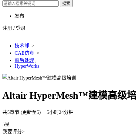
搜索
发布
注册
/
登录
技术邻
>
CAE仿真
>
前后处理
,
HyperWorks
Altair HyperMesh™建模高级
共5章节 (更新至5) 5小时24分钟
5星
我要评分>