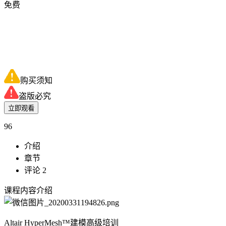
免费
购买须知
盗版必究
立即观看
96
介绍
章节
评论 2
课程内容介绍
Altair HyperMesh™建模高级培训