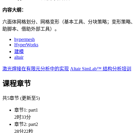
内容大纲：
六面体网格划分、网格变形（基本工具、分块策略；变形策略、4种
助脚本、借助外部工具）。
hypermesh
HyperWorks
建模
altair
激光焊接在有限元分析中的实现
Altair SimLab™ 结构分析培训
课程章节
共5章节 (更新至5)
章节1: part1
2时33分
章节2: part2
28分22秒