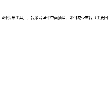
变形工具）；复杂薄壁件中面抽取、如何减少重复（主要困难、应对