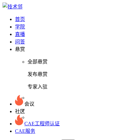
首页
学院
直播
问答
悬赏
全部悬赏
发布悬赏
专家入驻
会议
社区
CAE工程师认证
CAE服务