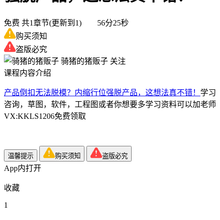
免费
共1章节(更新到1) 56分25秒
购买须知
盗版必究
骑猪的猪贩子
关注
课程内容介绍
产品倒扣无法脱模？内缩行位强脱产品，这想法真不错！
学习
咨询，草图，软件，工程图或者你想要多学习资料可以加老师
VX:KKLS1206免费领取
温馨提示
购买须知
盗版必究
App内打开
收藏
1