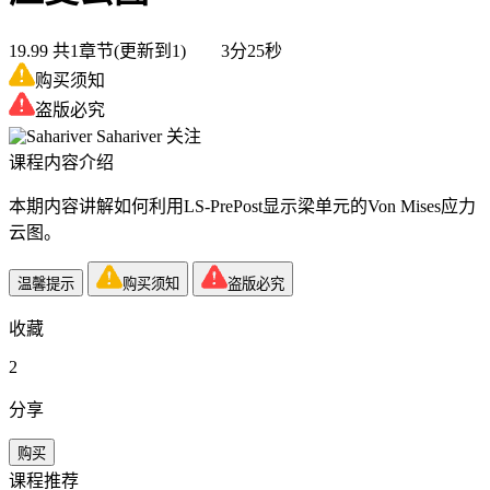
19.99
共1章节(更新到1) 3分25秒
购买须知
盗版必究
Sahariver
关注
课程内容介绍
本期内容讲解如何利用LS-PrePost显示梁单元的Von Mises应力
云图。
温馨提示
购买须知
盗版必究
收藏
2
分享
购买
课程推荐