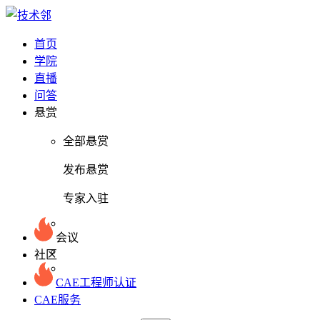
首页
学院
直播
问答
悬赏
全部悬赏
发布悬赏
专家入驻
会议
社区
CAE工程师认证
CAE服务