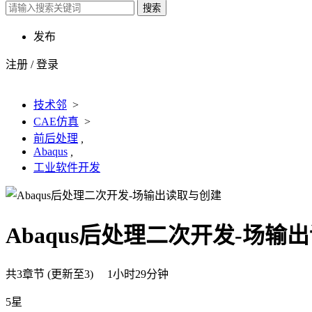
搜索
发布
注册
/
登录
技术邻
>
CAE仿真
>
前后处理
,
Abaqus
,
工业软件开发
Abaqus后处理二次开发-场输
共3章节 (更新至3) 1小时29分钟
5星