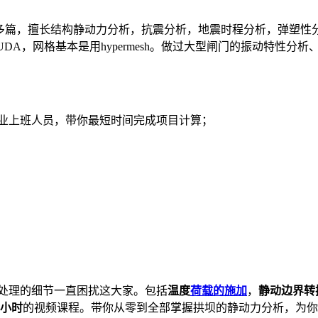
0多篇，擅长结构静动力分析，抗震分析，地震时程分析，弹塑性
CUDA，网格基本是用hypermesh。做过大型闸门的振动特性分
企业上班人员，带你最短时间完成项目计算；
多处理的细节一直困扰这大家。包括
温度
荷载的施加
，
静动边界转
3小时
的视频课程。带你从零到全部掌握拱坝的静动力分析，为你