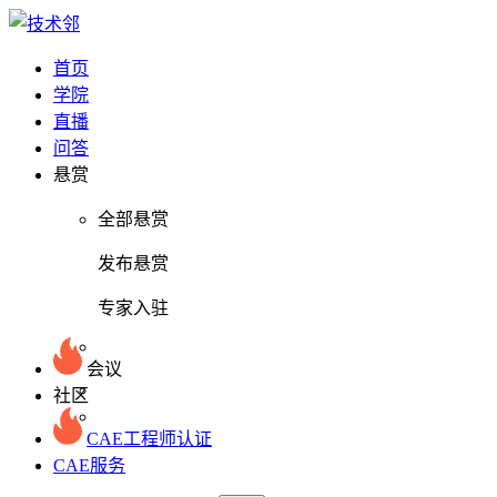
首页
学院
直播
问答
悬赏
全部悬赏
发布悬赏
专家入驻
会议
社区
CAE工程师认证
CAE服务