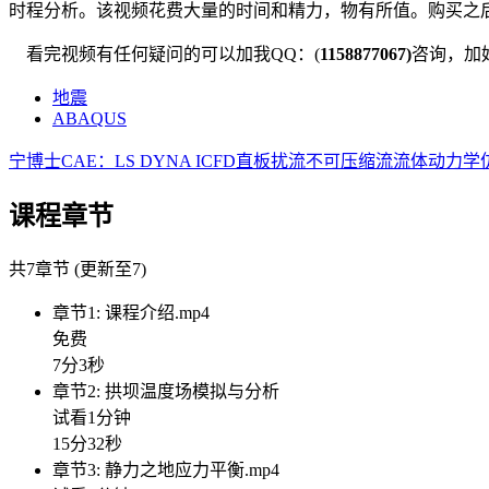
时程分析。该视频花费大量的时间和精力，物有所值。购买之
看完视频有任何疑问的可以加我QQ：(
1158877067)
咨询，加
地震
ABAQUS
宁博士CAE：LS DYNA ICFD直板扰流不可压缩流流体动力
课程章节
共7章节 (更新至7)
章节1: 课程介绍.mp4
免费
7分3秒
章节2: 拱坝温度场模拟与分析
试看1分钟
15分32秒
章节3: 静力之地应力平衡.mp4