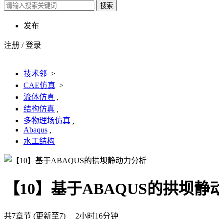
搜索
发布
注册
/
登录
技术邻
>
CAE仿真
>
流体仿真
,
结构仿真
,
多物理场仿真
,
Abaqus
,
水工结构
【10】基于ABAQUS的拱坝
共7章节 (更新至7) 2小时16分钟