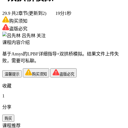
29.9
共2章节(更新到2) 19分1秒
购买须知
盗版必究
吕先林
关注
课程内容介绍
基于Ansys的LPBF详细指导+双拱桥模拟。结果文件上传失
败，需要可私聊。
温馨提示
购买须知
盗版必究
收藏
1
分享
购买
课程推荐