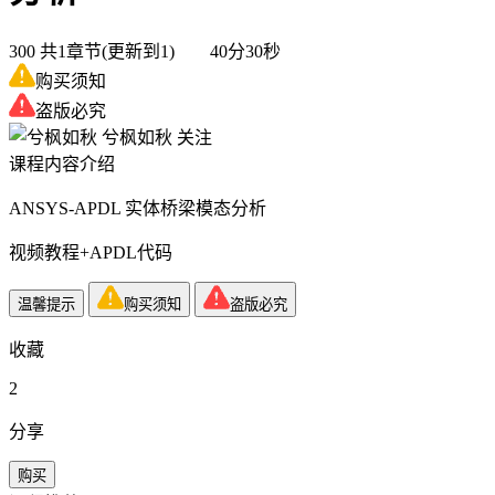
300
共1章节(更新到1) 40分30秒
购买须知
盗版必究
兮枫如秋
关注
课程内容介绍
ANSYS-APDL 实体桥梁模态分析
视频教程+APDL代码
温馨提示
购买须知
盗版必究
收藏
2
分享
购买