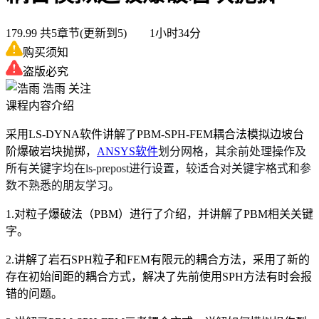
179.99
共5章节(更新到5) 1小时34分
购买须知
盗版必究
浩雨
关注
课程内容介绍
采用LS-DYNA软件讲解了PBM-SPH-FEM耦合法模拟边坡台
阶爆破岩块抛掷，
ANSYS软件
划分网格，其余前处理操作及
所有关键字均在ls-prepost进行设置，较适合对关键字格式和参
数不熟悉的朋友学习。
1.对粒子爆破法（PBM）进行了介绍，并讲解了PBM相关关键
字。
2.讲解了岩石SPH粒子和FEM有限元的耦合方法，采用了新的
存在初始间距的耦合方式，解决了先前使用SPH方法有时会报
错的问题。