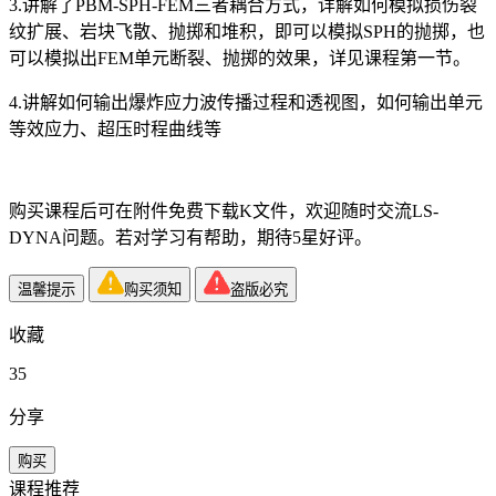
3.讲解了PBM-SPH-FEM三者耦合方式，详解如何模拟损伤裂
纹扩展、岩块飞散、抛掷和堆积，即可以模拟SPH的抛掷，也
可以模拟出FEM单元断裂、抛掷的效果，详见课程第一节。
4.讲解如何输出爆炸应力波传播过程和透视图，如何输出单元
等效应力、超压时程曲线等
购买课程后可在附件免费下载K文件，欢迎随时交流LS-
DYNA问题。若对学习有帮助，期待5星好评。
温馨提示
购买须知
盗版必究
收藏
35
分享
购买
课程推荐