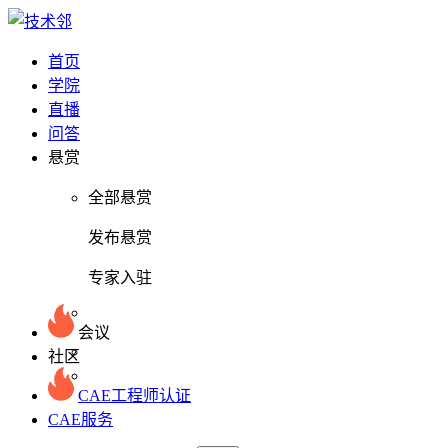
首页
学院
直播
问答
悬赏
全部悬赏
发布悬赏
专家入驻
会议
社区
CAE工程师认证
CAE服务