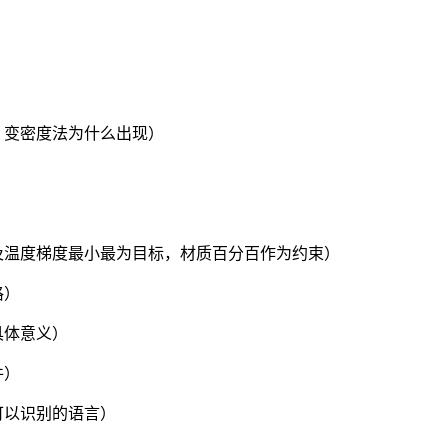
，变密度法为什么出现）
、
及温度梯度最小最为目标，材质百分百作为约束）
格）
具体意义）
件）
可以识别的语言）