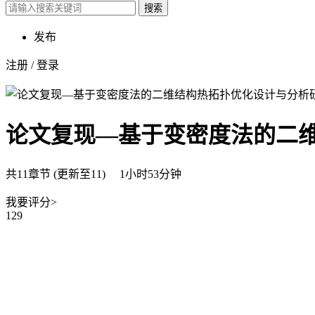
搜索
发布
注册
/
登录
论文复现—基于变密度法的二
共11章节 (更新至11) 1小时53分钟
我要评分>
129