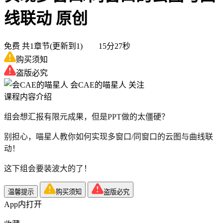
线联动
原创
免费
共1章节(更新到1) 15分27秒
购买须知
盗版必究
会CAE的喵星人
关注
课程内容介绍
组会想汇报有限元成果，但是PPT做的太僵硬？
别担心，喵星人教你如何实现多窗口/同窗口的云图与曲线联
动！
这下组会要装波大的了！
温馨提示
购买须知
盗版必究
App内打开