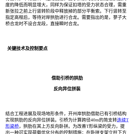
度的降低而明显增大，同样为保证扣塔的受力状态合理，需重
新张拉之前上行竖转阶段中释放掉的部分平衡索。下行竖转至
指定高程后，等待对岸拱肋进行合龙。需要指出的是，蓼子大
桥合龙时不设合龙段，直接瞬时合龙。
关键技术及控制要点
借助引桥的拱肋
反向
异位拼装
结合工程进展及现场地形条件，开州岸拱肋借助已有引桥结构
实现拱肋的反向异位拼装。引桥为计算跨径40m的简支转
连续T
形梁桥
，拱肋在其上方反向卧拼。为改善T形纵梁的受力，提
出一种可实现荷载优化分布的控制措施：在卧拼支架立柱下方