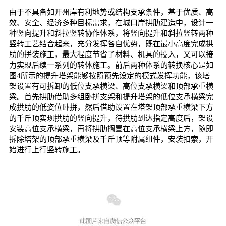
由于不具备如开州岸有利地势或结构支承条件，基于优质、高
效、安全、经济多种目标需求，在城口岸拱肋建造中，设计一
种竖向提升和斜拉竖转协作体系，将竖向提升和斜拉竖转两种
竖转工艺结合起来，充分发挥各自优势，既在最小高度完成拱
肋的拼装施工，最大程度节省了材料、机具的投入，又可以接
力实现后续一系列的转体施工。前后两种体系的转换核心是如
图4所示的提升塔架能够按照预先设定的模式发挥功能，该塔
架设置有可拆卸的低位支承横梁、高位支承横梁和顶部承重横
梁。首先拱肋借助多组卧拼支架和提升塔架的低位支承横梁完
成拱肋的低姿位卧拼，然后借助设置在塔架顶部承重横梁下方
的千斤顶实现拱肋的竖向提升，待拱肋到达指定高度后，架设
安装高位支承横梁，再将拱肋搁置在高位支承横梁上方，随即
拆除塔架的顶部承重横梁及千斤顶等附属组件，安装扣索，开
始进行上行竖转施工。