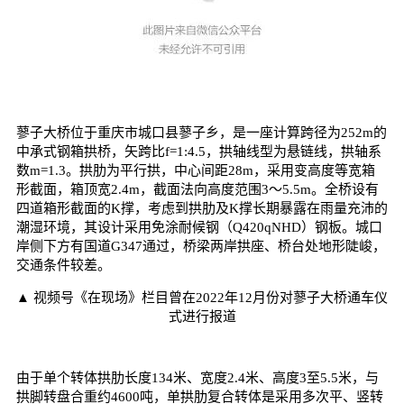
蓼子大桥位于重庆市城口县蓼子乡，是一座计算跨径为252m的
中承式钢箱拱桥，矢跨比f=1:4.5，拱轴线型为悬链线，拱轴系
数m=1.3。拱肋为平行拱，中心间距28m，采用变高度等宽箱
形截面，箱顶宽2.4m，截面法向高度范围3～5.5m。全桥设有
四道箱形截面的K撑，考虑到拱肋及K撑长期暴露在雨量充沛的
潮湿环境，其设计采用免涂耐候钢（Q420qNHD）钢板。城口
岸侧下方有国道G347通过，桥梁两岸拱座、桥台处地形陡峻，
交通条件较差。
▲ 视频号《在现场》栏目曾在2022年12月份对蓼子大桥通车仪
式进行报道
由于单个转体拱肋长度134米、宽度2.4米、高度3至5.5米，与
拱脚转盘合重约4600吨，单拱肋复合转体是采用多次平、竖转