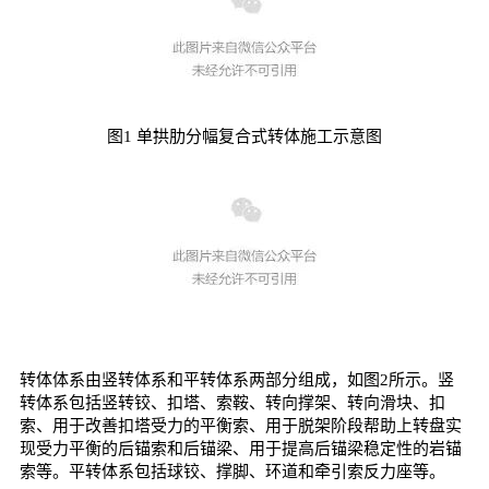
图1 单拱肋分幅复合式转体施工示意图
转体体系由竖转体系和平转体系两部分组成，如图2所示。竖
转体系包括竖转铰、扣塔、索鞍、转向撑架、转向滑块、扣
索、用于改善扣塔受力的平衡索、用于脱架阶段帮助上转盘实
现受力平衡的后锚索和后锚梁、用于提高后锚梁稳定性的岩锚
索等。平转体系包括球铰、撑脚、环道和牵引索反力座等。