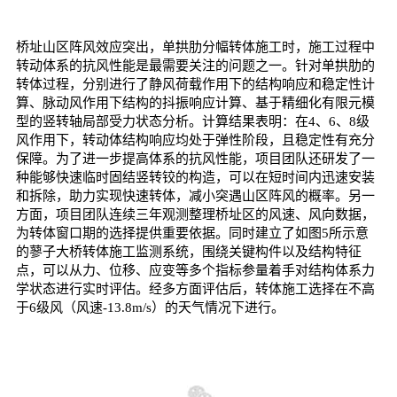
桥址山区阵风效应突出，单拱肋分幅转体施工时，施工过程中
转动体系的抗风性能是最需要关注的问题之一。针对单拱肋的
转体过程，分别进行了静风荷载作用下的结构响应和稳定性计
算、脉动风作用下结构的抖振响应计算、基于精细化有限元模
型的竖转轴局部受力状态分析。计算结果表明：在4、6、8级
风作用下，转动体结构响应均处于弹性阶段，且稳定性有充分
保障。为了进一步提高体系的抗风性能，项目团队还研发了一
种能够快速临时固结竖转铰的构造，可以在短时间内迅速安装
和拆除，助力实现快速转体，减小突遇山区阵风的概率。另一
方面，项目团队连续三年观测整理桥址区的风速、风向数据，
为转体窗口期的选择提供重要依据。同时建立了如图5所示意
的蓼子大桥转体施工监测系统，围绕关键构件以及结构特征
点，可以从力、位移、应变等多个指标参量着手对结构体系力
学状态进行实时评估。经多方面评估后，转体施工选择在不高
于6级风（风速-13.8m/s）的天气情况下进行。