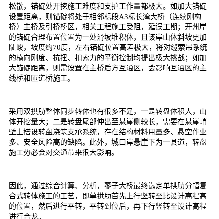
松散，锚碇处开挖施工难度和支护工作量都极大。如加大锚碇
设置距离，则锚碇将处于相邻标段A3标长湾大桥（连续刚构
桥）主桥及引桥桥区，相关工程施工受阻，延误工期；开州岸
的锚碇合理布置位置为一处滑坡堆积体，且该岸山体斜坡更加
陡峻，坡度约70度，左右锚碇位置高差极大，将对缆索吊系统
的横向刚度、抗扭、扣索力的平衡控制均提出极大挑战；如加
大锚碇距离，则需设置在主桥后方互通区，会影响互通区的主
线桥和匝道桥施工。
采用双拱肋整体同步转体也有很多不足，一是转盘体积大，山
体开挖量大；二是转盘尾部伸出至悬崖侧较长，需要在悬崖峭
壁上搭设转盘浇筑支承系统，存在结构材料用量多、悬空作业
多、安全风险高的缺陷。此外，城口岸悬崖下为一县道，转盘
施工势必会对交通带来很大影响。
因此，通过综合计算、分析，蓼子大桥最终选定单拱肋分幅复
合式转体施工的工艺，即单拱肋首先上行竖转至比设计高程高
的位置，然后进行平转，平转到位后，再下行竖转至设计高程
进行合龙。