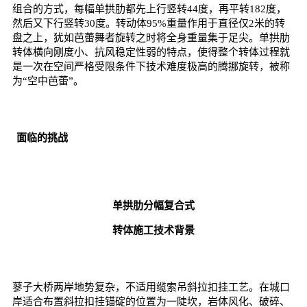
组合的方式，每幅单拱肋都先上行竖转44度，再平转182度，
然后又下行竖转30度。转动体95%重量作用于直径仅2米的转
盘之上，犹如芭蕾舞者旋转之时将全身重量集于足尖。单拱肋
转体横向刚度小、抗风稳定性弱的特点，使得整个转体过程就
是一次在空间严格受限条件下技术难度极高的腾挪旋转，被称
为“空中芭蕾”。
面临的挑战
单拱肋分幅复合式
转体施工技术背景
蓼子大桥两岸地势复杂，不适用缆索吊斜拉扣挂工艺。在城口
岸适合布置斜拉扣挂锚碇的位置为一陡坎，岩体风化、破碎、