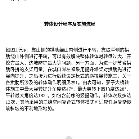
转体设计程序及实施流程
如图1所示，靠山侧的拱肋绕山内侧进行平转，靠陡崖侧的拱
肋绕山外侧进行平转，可以有效解决整体转体时转盘过大、开
挖方量大、边坡防护量大等问题。另一方面，为进一步节省拱
肋卧拼的支架用量，在城口岸左幅采用提升塔架对拱肋先进行
竖向提升，之后接力进行后续设定模式的斜拉竖转施工，关于
各拱肋所涉及的转体动作明细见表1。由表可知，蓼子大桥转
体施工中最大竖转提升角度达47°，最大竖转下放角度达28°，
平转最大角度达182°。如包含前序的竖提动作，转体次数多达
13次，其所采用的三维空间复合式转体模式可适应任意复杂陡
峻斜坡的不利地形地势。