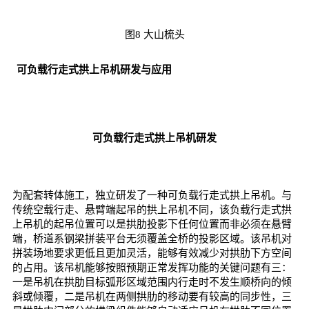
图8 大山梳头
可负载行走式拱上吊机研发与应用
可负载行走式拱上吊机研发
为配套转体施工，独立研发了一种可负载行走式拱上吊机。与
传统空载行走、悬臂端起吊的拱上吊机不同，该负载行走式拱
上吊机的起吊位置可以是拱肋投影下任何位置而非必须在悬臂
端，桥道系钢梁拼装平台无须覆盖全桥的投影区域。该吊机对
拼装场地要求更低且更加灵活，能够有效减少对拱肋下方空间
的占用。该吊机能够按照预期正常发挥功能的关键问题有三：
一是吊机在拱肋目标弧形区域范围内行走时不发生顺桥向的倾
斜或倾覆，二是吊机在两侧拱肋的移动要有较高的同步性，三