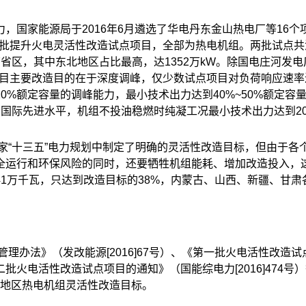
力，国家能源局于
2016
年
6
月遴选了华电丹东金山热电厂等
16
个
批提升火电灵活性改造试点项目，全部为热电机组。两批试点共
7
省区，其中东北地区占比最高，达
1352
万
kW
。除国电庄河发电
目主要改造目的在于深度调峰，仅少数试点项目对负荷响应速率
20%
额定容量的调峰能力，最小技术出力达到
40%~50%
额定容
到国际先进水平，机组不投油稳燃时纯凝工况最小技术出力达到
2
家
“
十三五
”
电力规划中制定了明确的灵活性改造目标，但由于各
全运行和环保风险的同时，还要牺牲机组能耗、增加改造投入，
41
万千瓦，只达到改造目标的
38%
，内蒙古、山西、新疆、甘肃
产管理办法》（发改能源
[2016]67
号）、《第一批火电活性改造试
二批火电活性改造试点项目的通知》（国能综电力[
2016]
474
北”地区热电机组灵活性改造目标。