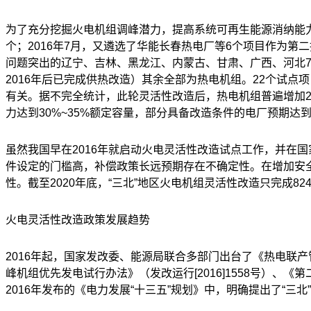
为了充分挖掘火电机组调峰潜力，提高系统可再生能源消纳能
个；
2016
年
7
月，又遴选了华能长春热电厂等
6
个项目作为第二
问题突出的辽宁、吉林、黑龙江、内蒙古、甘肃、广西、河北
2016
年后已完成供热改造）其余全部为热电机组。
22
个试点项
有关。据不完全统计，此轮灵活性改造后，热电机组普遍增加
力达到
30%~35%
额定容量，部分具备改造条件的电厂预期达
虽然我国早在
2016
年就启动火电灵活性改造试点工作，并在国
件设定的门槛高，补偿政策长远预期存在不确定性。在增加安
性。截至
2020
年底，
“
三北
”
地区火电机组灵活性改造只完成
82
火电灵活性改造政策发展趋势
2016年起，国家发改委、能源局联合多部门出台了《热电联
峰机组优先发电试行办法》（发改运行
[2016]1558
号）、《第
2016年发布的《电力发展“十三五”规划》中，明确提出了“三