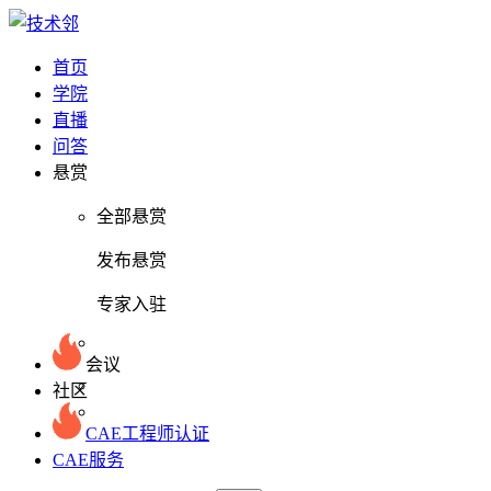
首页
学院
直播
问答
悬赏
全部悬赏
发布悬赏
专家入驻
会议
社区
CAE工程师认证
CAE服务