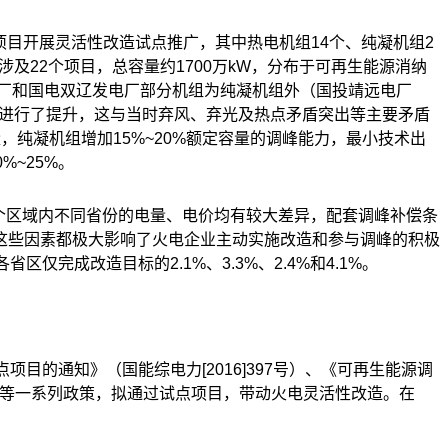
项目开展灵活性改造试点推广，其中热电机组
14
个、纯凝机组
2
涉及
22
个项目，总容量约
1700
万
kW
，分布于可再生能源消纳
厂和国电双辽发电厂部分机组为纯凝机组外（国投靖远电厂
进行了提升，这与当时弃风、弃光及热点矛盾突出等主要矛盾
量，纯凝机组增加
15%~20%
额定容量的调峰能力，最小技术出
0%~25%
。
个区域内不同省份的电量、电价均有较大差异，配套调峰补偿条
这些因素都极大影响了火电企业主动实施改造和参与调峰的积极
各省区仅完成改造目标的
2.1%
、
3.3%
、
2.4%
和
4.1%
。
点项目的通知》（国能综电力[
2016]397
号）、《可再生能源调
号）等一系列政策，拟通过试点项目，带动火电灵活性改造。在