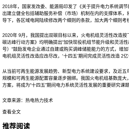
2018
年，国家发改委、能源局印发了《关于提升电力系统调节
出建立健全包括辅助服务补偿（市场）机制在内的支撑体系，
导下，各区域电网陆续修改两个细则的条款，加大两个细则考
2020
年
9
月，我国提出双碳目标以来，火电机组灵活性改造按下
碳达峰行动方案》均明确提出“加快现役机组节能升级和灵活
号）“鼓励发电企业通过自建或购买调峰储能能力的方式，增
电机组灵活性改造应改尽改，‘十四五’期间完成灵活性改造
2
亿
从当前可再生能源发展趋势、新型电力系统建设要求，及近五年
规模和可再生能源配置容量逐步捆绑。我国火电机组基数庞大
方案，将成为“十四五”期间电力系统灵活性发展的重要研究课
文章来源：热电热力技术
查看全文
推荐阅读