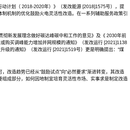
行动计划（
2018-2020
年）》（发改能源
[2018]1575
号），提
体制机制的优化鼓励火电灵活性改造。在一系列辅助服务政策引
贯彻新发展理念做好碳达峰碳中和工作的意见》及《
2030
年前
建或购买调峰能力增加并网规模的通知》（发改运行
[2021]1138
造升级的通知》（发改运行
[2021]1519
号）更是明确提出：“煤
改造趋势已经从“鼓励试点”向“必然要求”渐进转变，其改造
要组成部分，如何因地制宜培育灵活性市场、实事求是制定改造