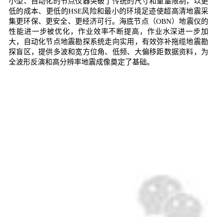
小型、自动化的节点仪器突破了传统的尺寸和重量限制，以更
低的成本、更低的HSE风险和最小的环境足迹使超高清地震采
集更环保、更安全、更经济可行。海底节点（OBN）地震仪的
性能进一步被优化，作业效率不断提高，作业水深进一步加
大，自动化节点地震勘探系统走向实用，有效弥补拖缆地震勘
探盲区，提供多波和宽方位角、低频、大偏移距数据资料，为
全波形反演和高分辨率地震成像奠定了基础。
高考加油
高考倒计时10天！那些努力过的日子，走过的每一步，都算
数！此时的你，或许充满干劲，又或许些许迷茫。不管如何，
都要坚持住，走好这最后一公里！
高考加油
高考倒计时10天！那些努力过的日子，走过的每一步，都算
数！此时的你，或许充满干劲，又或许些许迷茫。不管如何，
都要坚持住，走好这最后一公里！