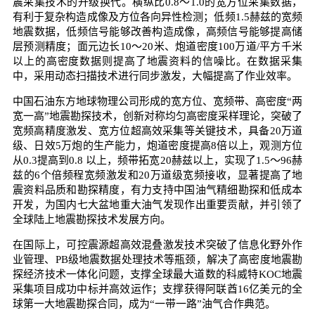
震采集技术的升级换代。横纵比0.8～1.0的宽方位采集数据，
有利于复杂构造成像及方位各向异性检测；低频1.5赫兹的宽频
地震数据，低频信号能够改善构造成像，高频信号能够提高储
层预测精度；面元边长10～20米、炮道密度100万道/平方千米
以上的高密度数据则提高了地震资料的信噪比。在数据采集
中，采用动态扫描技术进行同步激发，大幅提高了作业效率。
中国石油东方地球物理公司形成的宽方位、宽频带、高密度“两
宽一高”地震勘探技术，创新对称均匀高密度采样理论，突破了
宽频高精度激发、宽方位超高效采集等关键技术，具备20万道
级、日效5万炮的生产能力，炮道密度提高8倍以上，观测方位
从0.3提高到0.8 以上，频带拓宽20赫兹以上，实现了1.5～96赫
兹的6个倍频程宽频激发和20万道级宽频接收，显著提高了地
震资料品质和勘探精度，有力支持中国油气精细勘探和低成本
开发，为国内七大盆地重大油气发现作出重要贡献，并引领了
全球陆上地震勘探技术发展方向。
在国际上，可控震源超高效混叠激发技术突破了信息化野外作
业管理、PB级地震数据处理技术等瓶颈，解决了高密度地震勘
探经济技术一体化问题，支撑全球最大道数的科威特KOC地震
采集项目成功中标并高效运作；支撑获得阿联酋16亿美元的全
球第一大地震勘探合同，成为“一带一路”油气合作典范。