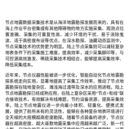
节点地震数据采集技术是从海洋地震勘探发展而来的，具有在
海上作业平台密集或有其他障碍物的地方实施采集、观测点位
置准确、采集的可重复性高、减少环境的干扰、易于消除鬼
波、适于高密度布设等优点，在深水勘探、油藏动态监测中，
节点采集技术的优势更为明显。陆上节点采集则可以减轻复杂
地表条件下的采集施工难度，提高效率，减少采集脚印等，与
可控源高效激发、稀疏采集技术相结合，能够提高采集效率、
降低采集成本。
近年来，节点仪器性能被进一步优化，智能自动化节点地震勘
探系统走向实用，显著地提高了采集工作效率，推动了节点地
震勘探在陆地复杂区、滩浅海过渡带及深水的应用进程。陆上
节点地震勘探已经成熟应用，在陆上复杂区采用“节点+有线”联
合接收技术，有效解决布线难题，节约设备资源，提高采集效
率。陆上节点地震仪进一步向着小体积、轻量化、便携式发
展，提供了前所未有的灵活性，能够在各种复杂地表环境进行
全天候的大规模超高密度勘探。随着节点装备的进步，节点仪
器在超高密度、超大道数地震采集中应用越来越广泛，新一代