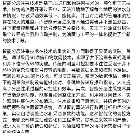
智能分层注采技术是基于5G通讯和物联网技术的一项创新工艺技
术。传统的油藏开采过程中，无法准确地了解每个地层的油水分
布情况，导致采油效率低下、能耗高，并且对油藏的管理和调控
存在较大的难度。而智能分层注采技术通过突破井下流量测量、
井下流量控制和井下信号传输等关键技术，实现了对油藏分层注
采全过程的监测和自动控制，为油藏与工程的一体化提供了全新
的技术手段。
智能分层注采技术在技术的重大进展方面取得了显著的突破。首
先，通过采用5G通信和物联网技术，实现了井下流量永置式测量
和井下信号传输的突破。传统的测量和控制技术往往受限于井下
环境的复杂性和信号传输的限制，导致数据采集和控制不准确。
而通过引入5G通信技术，可以实现高速、稳定的数据传输，使井
下的测量和控制设备能够实时、准确地传递数据和指令，大大提
高了分层注采过程的可控性和效率。其次，智能分层注采技术具
有智能测调功能，能够自动调整注采方案。利用物联网技术，实
时监测井底油水分布情况、注水效果和产液情况，并结合实时的
地层模型和油藏管理系统，通过智能算法进行数据分析和优化决
策，实现自动调整注水和采油参数的功能。这种智能化的调控方
式，能够及时响应油藏变化和工程需求，提高注采效率和产能，
减少人为干预的错误和延误，为油藏和工程的协同运营提供了全
新的解决方案。