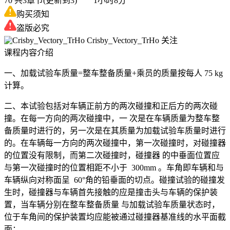
70
共3章节(更新到3) 1小时8分
购买须知
盗版必究
Crisby_Vectory_TrHo
关注
课程内容介绍
一、加载试验车质量=整车整备质量+乘员的质量按每人 75 kg
计算。
二、本试验包括对车辆正前方的两次碰撞和正后方的两次碰
撞。在每一方向的两次碰撞中，一 次是在车辆质量为整车整
备质量时进行的，另一次是在其质量为加载试验车质量时进行
的。在车辆每一方向的两次碰撞中，第一次碰撞时，对碰撞器
的位置没有限制，而第二次碰撞时，碰撞器 的中垂面位置应
与第一次碰撞时的位置相距不小于 300mm 。车角即车辆和与
车辆纵向对称面呈 60°角的铅垂面的切点。碰撞试验的碰撞发
生时，碰撞器与车辆首先接触的应是撞击头与车辆的保护装
置，当车辆分别在整车整备质量 与加载试验车质量状态时，
位于车角间的保护装置均应能被通过碰撞器基准线的水平面截
面；