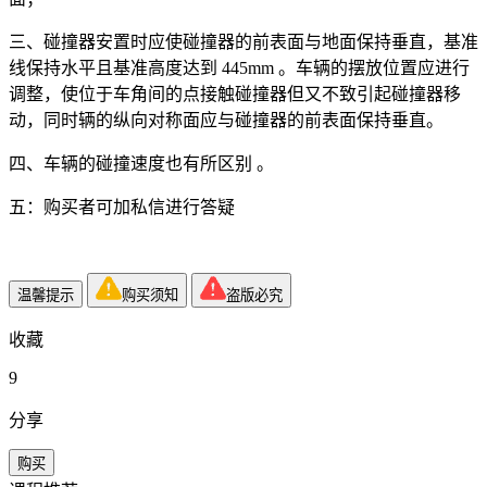
三、碰撞器安置时应使碰撞器的前表面与地面保持垂直，基准
线保持水平且基准高度达到 445mm 。车辆的摆放位置应进行
调整，使位于车角间的点接触碰撞器但又不致引起碰撞器移
动，同时辆的纵向对称面应与碰撞器的前表面保持垂直。
四、车辆的碰撞速度也有所区别 。
五：购买者可加私信进行答疑
温馨提示
购买须知
盗版必究
收藏
9
分享
购买