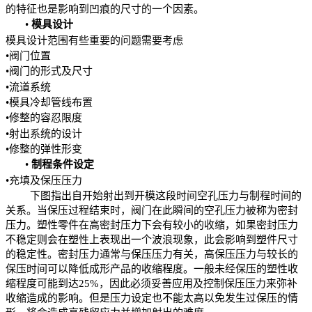
的特征也是影响到凹痕的尺寸的一个因素
。
•
模具设计
模具设计范围有些重要的问题需要考虑
•阀门位置
•阀门的形式及尺寸
•流道系统
•模具冷却管线布置
•修整的容忍限度
•射出系统的设计
•修整的弹性形变
•
制程条件
设定
•充填及保压压力
下图指出自开始射出到开模这段时间
空孔压力与制程时间
的
关系。当保压过程结束时，阀门在此瞬间的
空孔压力
被称为密封
压力。塑性零件在高密封压力下会有较小的收缩，如果密封压力
不稳定则会在塑性上表现出一个波浪现象，此会
影响到塑件
尺寸
的稳定性。密封压力通常与保压
压力有关，高保压压力与较长的
保压时间可以降低成形产品的收缩程度。一般未经保压的塑性收
缩程度可能到达
25%
，因此必须妥善应用及控制保压压力来弥补
收缩造成的影响。但是压力设定也不能太高以免发生过保压的情