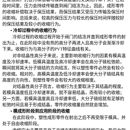
段时间里，压力会持续传输直到阀门结冻为止。因此，成形零件
的收缩补偿取决于保压结果，而保压结果又受压力传输及保压时
间影响。总括来说，较高的保压压力与较长的保压时间伴随较好
的保压结果及较小的收缩行为。
•
冷却过程中的收缩行为
冷却过程的收缩过程开始于阀门的结
冻并直到
成形零件的射
出为止，在此阶段中没有热的高分子再进入且高分子会渐渐冷却
下来。收缩行为与高分子的
PVT
特征曲线有关。
对非结晶性高分子来说，主要影响收缩行为的因素有模具温
度及冷却速率。低模具温度及高冷却速率会在高分子链松弛前，
瞬间就将其大分子链结的方向结冻，所以塑性零件必然会有较小
的收缩。相对的，高模具温度及低冷却速率会使大分子链
结具有
高度的方向性，则塑性零件会有较大的收缩程度。
对结晶性高分子而言，收缩行为主要取决于其结晶的程度。
若模具温度低且冷却速率高，就不容易结晶，而有较小的收缩；
另一方面，若模具温度高且冷却速率低，大分子链结就有足够的
松弛时间且易于形成结晶，零件的收缩量自然就会增加。
•
模成形阶段到应用阶段的收缩
在此阶段中，塑性成形零件在射出之后不再受限于模具，并
处于自由收缩阶段。