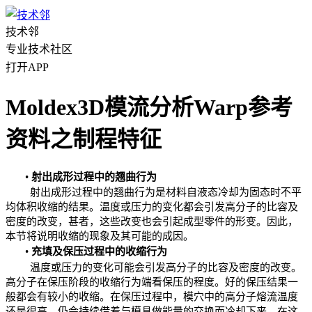
技术邻
专业技术社区
打开APP
Moldex3D模流分析Warp参考
资料之制程特征
•
射出成形过程中的翘曲行为
射出成形过程中的翘曲行为是材料自液态冷却为固态时不平
均体积收缩的结果。温度或压力的变化都会引发高分子的比容及
密度的改变，甚者，这些改变也会引起成型零件的形变。因此，
本节将说明收缩的现象及其可能的成因。
•
充填及保压过程中的收缩行为
温度或压力的变化可能会引发高分子的比容及密度的改变。
高分子在保压阶段的收缩
行为端看保压
的程度。好的保压结果一
般都会有较小的收缩。在保压过程中，模穴中的
高分子熔流温度
还是很高，仍会持续借着与模具做能量的交换而冷却下来，在这