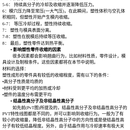
5-6
：
持续高分子的冷却及收缩并逐渐降低压力。
6
：模穴压力降至常压
(
一
大气压
)
，在此瞬间，塑性体积与空孔体
积相同，但塑性开始产生模内收缩。
6-7
：
等压冷却过程，塑性持续收缩。
7
：
塑性与模具表面分离。
7-8
：塑性在脱模后持续等压收缩。
8
：
最后，塑性零件达到热平衡。
•
影响塑性零件收缩的因素
很多因素都会影响翘曲行为，比如材料性质，零件设计，模
具设计
及制程条件
。这些因素都将在本节中说明。
材料的选择：
塑性成形的零件具有较低的收缩程度，需有以下的条件：
•高分子性质是均质的
•材料受到
更平均
的加热或冷却
•塑件的温度分布需更平均
•
结晶性高分子及非结晶性高分子
如先前
(
PvT
图
)
所提及的，结晶性高分子及非结晶性高分子的
PVT
特性线图都是不同的，并可以影响到收缩行为。一般为了有
较小的收缩量，降低非结晶性高分子中的方向性或是使结晶性高
分子有较低结晶程度。另外，由于结晶作用与冷却速率有极大关