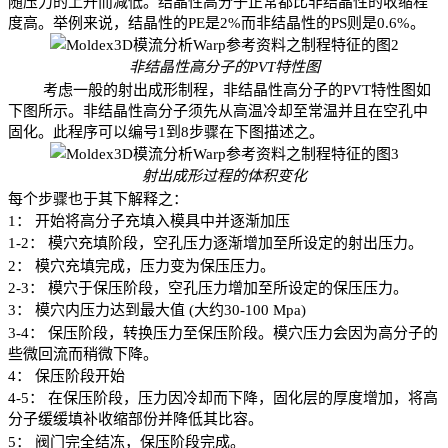
随压力
的上升而减低。结晶性高分子正常都比非结晶性的收缩程
度高。举例来说，结晶性的
PE
是
2%
而非结晶性的
PS
则是
0.6%
。
非结晶性高分子的
PVT
特性图
考虑一般的射出成形制程，非结晶性高分子的
PVT
特性图如
下图所示。非结晶性高分子须先从高温冷却至常温并且在空孔中
固化。此程序可以编号
1
到
8
步骤在下图描述之。
射出成形过程的体积变化
每个步骤也于其下解释之：
1
：
开始将高分子充填入模具中并逐渐加压
1-2
：
模穴充填阶段，
空孔压力
逐渐增加至所设定的射出压力。
2
：
模穴充填完成，压力变为保压压力。
2-3
：
模穴于保压阶段，
空孔压力
增加至所设定的保压压力。
3
：
模穴内压力达到最大值
 (
大约
30-100 
Mpa
)
3-4
：
保压阶段，转换压力至保压阶段。模
穴压力
会因为高分子的
些微回流而稍微下降。
4
：
保压阶段开始
4-5
：
在保压阶段，压力因冷却而下降，固化层的厚度增加，将高
分子缓缓填补
收缩部
份并降低其比容。
5
：
阀门完全结冻，保压阶段完成。