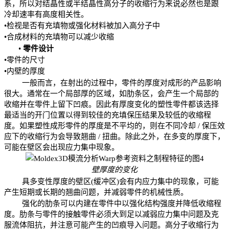
系，所以对结晶性或半结晶性高分子的收缩行为来说必然也是跟
冷却速率有高度相关性。
•检视是否有充填物或强化材料被加入高分子中
•合成材料的充填物可以减少收缩
•
零件设计
•零件的尺寸
•内壁的厚度
一般而言，在射出的过程中，零件的厚度对成形的产品影响
很大。通常在一个局部厚的区域，如肋条区，会产生一个局部的
收缩并在零件上留下凹痕。因此有厚度变化的塑性零件都该选择
最适当的开门位置以得到较佳的充填保压结果及较低的收缩程
度。如果塑性成形零件的厚度是不平均的，则在不同冷却
 / 
保压效
应下的收缩行为会导致翘曲
 / 
扭曲。除此之外，在多变的厚度下，
可能
在壁区会
出现应力集中现象。
壁厚度的变化
具多变性厚度
的壁区
(
缓冲区
)
会有内应力集中的现象，可能
产生短期或长期的翘曲问题，并减弱零件的机械性质。
强化的肋条可以内建在零件中以强化结构强度并降低收缩程
度。肋条与零件的接触零件必须大到足以减弱应力集中问题及克
服流体阻抗，并注意可能产生的凹痕导入问题。高分子收缩行为