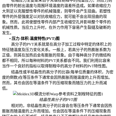
收缩应力主要是来自于充填
在制程中
的残留应力，热应力则
由零件的射出温度与周围环境温度的温差所造成。如果收缩应力
大到足以克服塑性零件的机械强度，则零件会产生扭曲。若塑
性
零件的外层强度足以对抗收缩应力，就可能不会出现扭曲的现
象。然而，此将使塑性零件内部产生
收缩空孔并
影响整个零件的
机械性质。当应力上升时，在外力作用下容易产生裂缝及破断的
发生。
•
压力
-
体积
-
温度特性
(PVT)
图
高分子的
PVT
关系就是在高分子加工过程中特定的体积上的
特征随温度及压力变化关系。一般上，若高分子的热膨胀系数为
正值，则其在加热后会有膨胀的现象。由于每种高分子的微结构
都不相同，所以每种材料的
PVT
关系都会不同。我们利用比容来
当作一个良好的指标以
取得制程中
的高分子材料的
PvT
特性图。
结晶性或半结晶性的高分子的比容
(
每单位质量的体积，为密
度的倒数
)
在等压条件下通常会因热膨胀而随温度的上升而增加。
然而，其也会因在等温条件下的压缩现象而
随压力
的上升而减
低。
结晶性高分子的
PVT
图
相对的，非结晶性高分子的比容会在等压条件下通常会因热
膨胀而随温度的上升而增加。也会因在等温条件下的压缩现象而