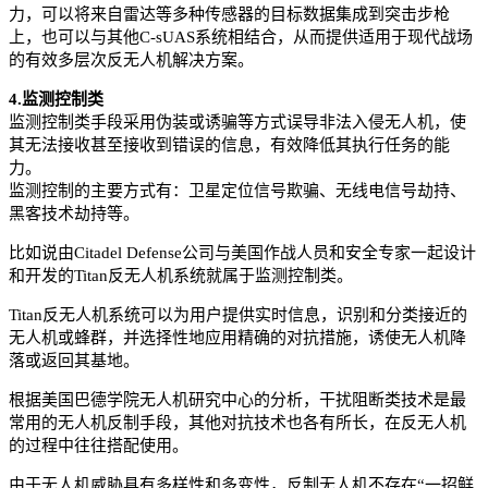
力，可以将来自雷达等多种传感器的目标数据集成到突击步枪
上，也可以与其他C-sUAS系统相结合，从而提供适用于现代战场
的有效多层次反无人机解决方案。
4.监测控制类
监测控制类手段采用伪装或诱骗等方式误导非法入侵无人机，使
其无法接收甚至接收到错误的信息，有效降低其执行任务的能
力。
监测控制的主要方式有：卫星定位信号欺骗、无线电信号劫持、
黑客技术劫持等。
比如说由Citadel Defense公司与美国作战人员和安全专家一起设计
和开发的Titan反无人机系统就属于监测控制类。
Titan反无人机系统可以为用户提供实时信息，识别和分类接近的
无人机或蜂群，并选择性地应用精确的对抗措施，诱使无人机降
落或返回其基地。
根据美国巴德学院无人机研究中心的分析，干扰阻断类技术是最
常用的无人机反制手段，其他对抗技术也各有所长，在反无人机
的过程中往往搭配使用。
由于无人机威胁具有多样性和多变性，反制无人机不存在“一招鲜