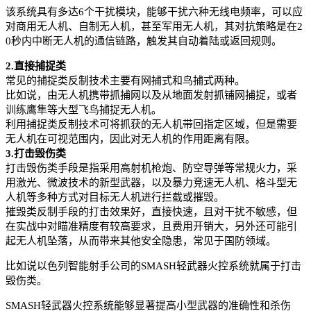
该系统具有多达6个干扰模块，能够干扰六种无线电频率，可以应
对商用无人机、自制无人机，甚至军用无人机，其对抗策略是在2
0秒内中断无人机的通信链路，触发其自动着陆或返回规则。
2.直接捕捉类
常见的捕捉类反制技术主要有网捕式和鸟捕式两种。
比如说，由无人机携带抓捕网以及从地面发射抓铺网捕捉，或者
训练鹰隼等大型飞鸟捕捉无人机。
利用捕捉类反制技术可将抓获的无人机带回指定区域，但是需要
无人机在可视范围内，因此对无人机的作用距离有限。
3.打击毁伤类
打击毁伤类手段是指采用高射机枪炮、防空导弹等常规火力，采
用激光、微波技术的新型武器，以及暴力竞速无人机、格斗型无
人机等多种方式对目标无人机进行拦截或摧毁。
摧毁类反制手段的打击效果好，直接快速，且对干扰不敏感，但
在实战中对瞄准精度有较高要求，且费用开销大，另外还可能引
起无人机坠落，从而带来其他安全隐患，常见于国防领域。
比如说以色列智能射手公司的SMASH轻武器火控系统就属于打击
毁伤类。
SMASH轻武器火控系统能够显著提高小型武器的准确性和杀伤