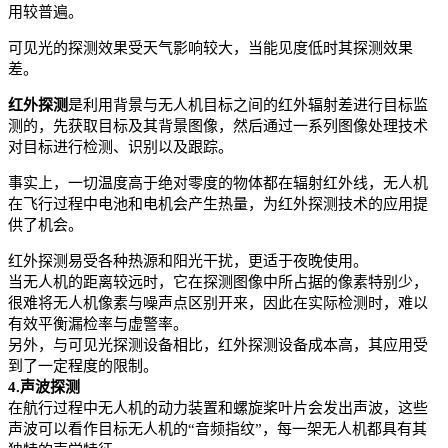
用较普遍。
可见光的探测效果受天气影响较大，当能见度低时其探测效果
差。
红外探测
是利用背景与无人机目标之间的红外辐射差进行目标监
测的，先获取目标及其背景图像，然后通过一系列图像处理技术
对目标进行检测、识别以及跟踪。
事实上，一切温度高于绝对零度的物体都在辐射红外线，无人机
在飞行过程中电池和电机会产生热量，为红外探测技术的应用提
供了机会。
红外探测易受各种热源和阳光干扰，更适于夜晚使用。
当无人机的距离较远时，它在探测图像中所占据的像素特别少，
很难将无人机像素与噪声点区别开来，因此在实际检测时，难以
有效平衡漏检率与虚警率。
另外，与可见光探测设备相比，红外探测设备成本高，其应用受
到了一定程度的限制。
4.声波探测
在航行过程中无人机的动力装置和螺旋桨叶片会发出声波，这些
声波可以看作目标无人机的“音频指纹”，每一架无人机都具有其