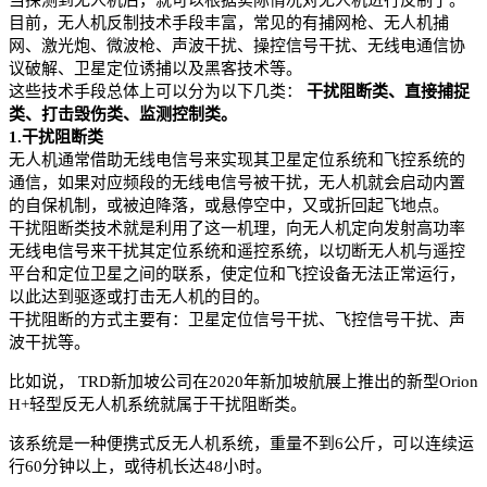
目前，无人机反制技术手段丰富，常见的有捕网枪、无人机捕
网、激光炮、微波枪、声波干扰、操控信号干扰、无线电通信协
议破解、卫星定位诱捕以及黑客技术等。
这些技术手段总体上可以分为以下几类：
干扰阻断类、直接捕捉
类、打击毁伤类、监测控制类。
1.干扰阻断类
无人机通常借助无线电信号来实现其卫星定位系统和飞控系统的
通信，如果对应频段的无线电信号被干扰，无人机就会启动内置
的自保机制，或被迫降落，或悬停空中，又或折回起飞地点。
干扰阻断类技术就是利用了这一机理，向无人机定向发射高功率
无线电信号来干扰其定位系统和遥控系统，以切断无人机与遥控
平台和定位卫星之间的联系，使定位和飞控设备无法正常运行，
以此达到驱逐或打击无人机的目的。
干扰阻断的方式主要有：卫星定位信号干扰、飞控信号干扰、声
波干扰等。
比如说， TRD新加坡公司在2020年新加坡航展上推出的新型Orion
H+轻型反无人机系统就属于干扰阻断类。
该系统是一种便携式反无人机系统，重量不到6公斤，可以连续运
行60分钟以上，或待机长达48小时。