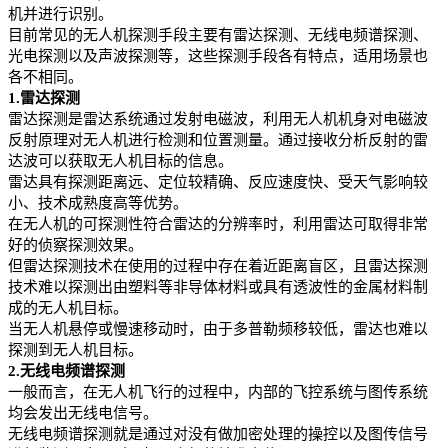
机并进行识别。
目前常见的无人机探测手段主要有雷达探测、无线电频谱探测、
光电探测以及声波探测等，这些探测手段各有特点，适用场景也
各不相同。
1.雷达探测
雷达探测是雷达系统通过发射电磁波，利用无人机机身对电磁波
反射原理对无人机进行检测和位置测量。通过接收分析反射的雷
达波可以获取无人机目标的信息。
雷达具有探测距离远、定位较精确、反应速度快、受天气影响较
小、技术成熟度高等优势。
在无人机的可探测性符合雷达的分辨率时，利用雷达可取得非常
好的侦察探测效果。
但雷达探测技术在使用的过程中存在着近距离盲区，且雷达探测
技术难以探测出由塑料等非导体材料或具有透波性的金属材料制
成的无人机目标。
当无人机悬停或慢速移动时，由于多普勒频移较低，雷达也难以
探测到无人机目标。
2.无线电频谱探测
一般而言，在无人机飞行的过程中，内部的飞控系统与图传系统
均会发出无线电信号。
无线电频谱探测就是通过对没有做加密处理的操控以及图传信号