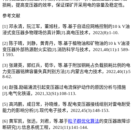
损耗，提高变压器的效率，保证煤矿开采用电的容量及稳定性。
参考文献
[1] 邓永清，阮江军，董旭柱，等.基于自适应网格控制的10 k V油
浸式变压器多物理场仿真计算[J].高电压技术，2022(8):1-10.
[2] 陈于晴，刘静，黄青丹，等.基于植物油和矿物油的10 k V油浸
变压器外部热源耐火实验[J].消防科学与技术，2021,40(11):1 589-
1 593.
[3] 张建英，郭红兵，荀华，等.基于附加铜耗占负载损耗比例的电
力变压器铭牌容量失真判别方法[J].内蒙古电力技术，2022,40(1):5
8-62.
[4] 赵强.励磁涌流引起变压器过电流保护动作的原因分析与措施
[J].电气化铁道，2021,32(S1):108-113.
[5] 高鸿鹏，咸日常，孙晓维，等.配电变压器接线组别对雷电耐受
能力的影响分析[J].现代电子技术，2022,45(3):148-153.
[6] 黄军凯，张迅，刘君，等.基于
粒子群优化算法
的变压器故障诊
断研究[J].信息系统工程，2021(11):141-144.