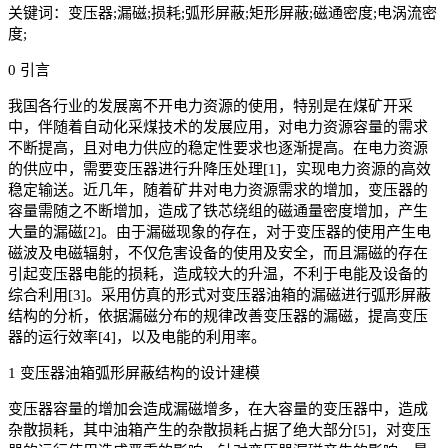
关键词：变压器;漏磁;损耗;弧形屏蔽;矩形屏蔽;磁通密度;电涡流密
度;
0 引言
我国各行业的发展离不开电力资源的使用，特别是在煤矿开采
中，伴随着自动化采煤技术的发展应用，对电力资源容量的需求
不断提高，且对电力供应的稳定性要求也逐渐提高。在电力资源
的供应中，需要变压器进行升降压处理[1]，实现电力资源的高效
稳定输送。近几年，随着矿井对电力资源需求的增加，变压器的
容量需随之不断增加，造成了铁芯绕组的磁通量密度增加，产生
大量的漏磁[2]。由于漏磁现象的存在，对于变压器的使用产生电
磁波及电磁辐射，不仅危害设备的使用及安全，而且漏磁的存在
引起变压器电能的损耗，造成较大的升温，不利于电能及设备的
综合利用[3]。采用仿真的形式对变压器油箱的漏磁进行弧形屏蔽
结构的分析，依据漏磁分布的规律改善变压器的漏磁，提高变压
器的运行效率[4]，以及电能的利用率。
1 变压器油箱弧形屏蔽结构的设计建模
变压器容量的增加会造成漏磁增多，在大容量的变压器中，造成
杂散损耗，其中油箱产生的杂散损耗占据了绝大部分[5]，对变压