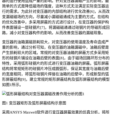
器的运行使用造成严重的影响。针对变压器漏磁产生的影响，最
简单的方式是降低磁场的强度，这种方式无法满足实际变压器运
行的需求。为此针对变压器的内部结构进行优化改善[6]，从而改
变漏磁磁场的方向，尽量减小漏磁磁通成为主要的方式。在结构
的优化改善中，多采用屏蔽的方式进行设计，在变压器的保护构
件表面铺设一层硅钢片[7]，将漏磁磁通通过硅钢片的导磁形成回
路，减小对变压器构件的影响，从而改善变压器的漏磁现象。
变压器的油箱漏磁损耗较大，对变压器的使用温度及寿命造成严
重的影响，通过分析可知，在变压器的油箱漏磁中，油箱后壁是
产生损耗较大的区域。常规的对变压器油箱的屏蔽方式多采用矩
形的硅钢片铺设在油箱后壁的表面[8]，由于磁场回路环形分布的
特性，采用弧形硅钢片的形式进行变压器油箱的屏蔽。弧形屏蔽
结构将常规矩形的硅钢片冲压成圆弧形，保证其宽度与油箱后壁
的宽度相同，将弧形硅钢片焊接在油箱的后壁中，形成新型的弧
形屏蔽结构[9]，建立常规的矩形屏蔽结构及弧形屏蔽结构的模型
如图1所示。
图1 变压器矩形及弧形屏蔽结构示意图
采用ANSYS Maxwell软件进行变压器屏蔽效果的仿真分析，将所