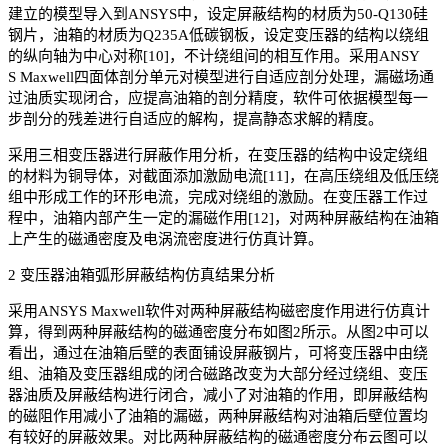
建立的模型导入到ANSYS中，设定屏蔽结构的材质为50-Q130硅
钢片，油箱的材质为Q235A低碳钢板，设定变压器的结构以绕组
的纵向轴为中心对称[10]，不计绕组间的相互作用。采用ANSY
S Maxwell四面体剖分单元对模型进行自适应剖分处理，漏磁场通
过油质实现闭合，应提高油箱的剖分精度，软件可依据模型每一
步剖分的残差进行自适应的解构，提高静态求解的精度。
采用三相变压器进行屏蔽作用分析，在变压器的结构中设定绕组
的材料为铜导体，对截面添加激励电流[11]，在高压绕组及低压绕
组中形成工作的环形电流，完成对绕组的激励。在变压器工作过
程中，油箱内部产生一定的漏磁作用[12]，对两种屏蔽结构在油箱
上产生的磁通密度及电涡流密度进行仿真计算。
2 变压器油箱弧形屏蔽结构仿真结果分析
采用ANSYS Maxwell软件对两种屏蔽结构磁密度作用进行仿真计
算，得到两种屏蔽结构的磁通密度分布如图2所示。从图2中可以
看出，通过在油箱后壁的表面铺设屏蔽钢片，可将变压器中由绕
组、油箱及变压器组成的闭合磁路改变为大部分经过绕组、变压
器油质及屏蔽结构进行闭合，减小了对油箱的作用，即屏蔽结构
的磁阻作用减小了油箱的漏磁，两种屏蔽结构对油箱后壁位置均
有较好的屏蔽效果。对比两种屏蔽结构的磁通密度分布云图可以