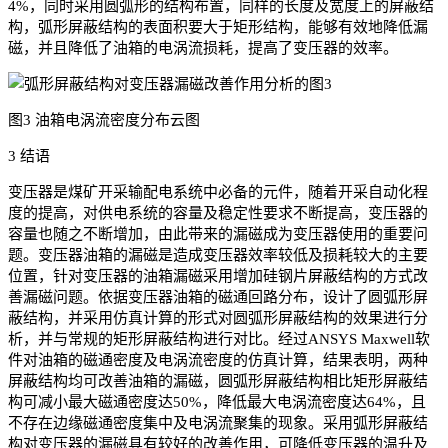
4%，同时采用圆弧形的结构布置，同样的长度及宽度上的屏蔽结
构，弧形屏蔽结构的表面积要大于矩形结构，能够有效地降低漏
磁，并且降低了油箱的电涡流损耗，提高了变压器的效率。
图3 油箱电涡流密度分布云图
3 结语
变压器是煤矿开采输配电系统中必备的元件，随着开采自动化程
度的提高，对供电系统的容量及稳定性要求不断提高，变压器的
容量也随之不断增加，由此带来的漏磁成为变压器使用的重要问
题。变压器油箱的漏磁是造成变压器效率较低及损耗较大的主要
位置，针对变压器的油箱漏磁采用增加硅钢片屏蔽结构的方式改
善漏磁问题。依据变压器油箱的磁通回路分布，设计了圆弧形屏
蔽结构，并采用仿真计算的形式对圆弧形屏蔽结构的效果进行分
析，并与常规的矩形屏蔽结构进行对比。经过ANSYS Maxwell软
件对油箱的磁通密度及电涡流密度的仿真计算，结果表明，两种
屏蔽结构均可改善油箱的漏磁，圆弧形屏蔽结构相比矩形屏蔽结
构可减小最大磁通密度达50%，降低最大电涡流密度达64%，且
不存在边缘磁通密度集中及电涡流聚集的现象。采用弧形屏蔽结
构对变压器的漏磁具有较好的改善作用，可降低变压器的温升及