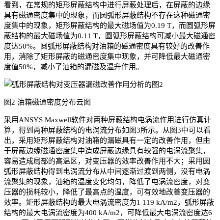
看到，在常规的矩形屏蔽结构中进行屏蔽处理后，在屏蔽的边缘
具有磁通密度集中的现象，而圆弧形屏蔽结构不存在这种磁通密
度集中的现象，矩形屏蔽结构的最大磁场值为0.19 T，而圆弧形屏
蔽结构的最大磁场值为0.11 T，圆弧形屏蔽结构可减小最大磁通密
度达50%。圆弧形屏蔽结构对油箱的磁通密度具有较好的改善作
用，消除了矩形屏蔽的磁通密度集中现象，并可降低最大磁通密
度值50%，减小了油箱的漏磁及温升作用。
图2 油箱磁通密度分布云图
采用ANSYS Maxwell软件对两种屏蔽结构电涡流作用进行仿真计
算，得到两种屏蔽结构的电涡流分布如图3所示。从图3中可以看
出，采用矩形屏蔽结构对油箱的漏磁具有一定的改善作用，但由
于屏蔽边缘磁通密度集中造成屏蔽边缘具有较强的电涡流聚集，
容易造成局部的高温区，对变压器的效率改善作用不大；采用圆
弧形屏蔽结构得到电涡流分布从中间逐渐过渡到两侧，没有电涡
流聚集的现象，油箱的温度变化均匀，降低了电涡流密度，对变
压器的损耗较小，降低了最高点的温度，可有效地改善变压器的
效率。矩形屏蔽结构的最大电涡流密度为1 119 kA/m2，弧形屏蔽
结构的最大电涡流密度为400 kA/m2，可降低最大电涡流密度达6