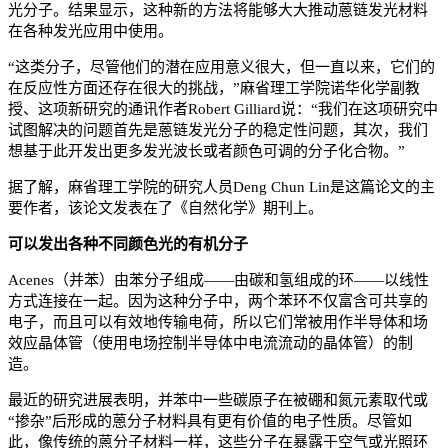
光分子。结果显示，这种新的方法将能够大大推动蒽链发光材料
在各种发光应用中使用。
“这类分子，尽管他们的潜在应用意义很大，但一直以来，它们的
在反应性方面还存在很大的挑战，”麻省理工学院诺华化学副教
授、这项新研究的通讯作者Robert Gilliard说：“我们在这项研究中
试图解决的问题首先是蒽链发光分子的稳定性问题，其次，我们
想基于此开发出更多发光波长或者颜色可调的分子化合物。”
据了解，麻省理工学院的研究人员Deng Chun Lin是这篇论文的主
要作者，该论文发表在了《自然化学》期刊上。
可以发出各种不同颜色光的有机分子
Acenes（并苯）由苯分子组成——由碳和氢组成的环——以线性
方式连接在一起。因为这种分子中，两个苯环不仅富含可共享的
电子，而且可以有效地传输电荷，所以它们常被用作半导体和场
效应晶体管（使用电场控制半导体中电流流动的晶体管）的制
造。
最近的研究进展表明，并苯中一些碳原子在被硼和氮元素取代或
“掺杂”后形成的蒽分子材料具有更有价值的电子性质。尽管如
此，像传统的蒽分子材料一样，这些分子在暴露于空气或光照环