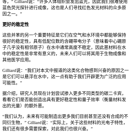
等，” Gilliard说：“许多人体组织会发出蓝光，因此我们很难使用
蓝色荧光探针进行成像，这也是人们寻找红色发光材料的众多原
因之一。”
更好的稳定性
这些并苯的另一个重要特征是它们在空气和水环境中都能够保持
很好的稳定性，具有低配位数的含硼带电分子（意味着中心硼原
子几乎没有相邻原子）在水中通常高度不稳定，因此蒽材料在水
中的稳定性是非常有意义的，未来人们可以将其用于生物成像和
其他医学应用。
Gilliard说：“我们对本文中报道的这类化合物感到兴奋的原因之一
是它们可以悬浮在水中，这一点有助于我们开辟更为广泛的应用
可能性。”
据介绍，研究人员现在计划尝试掺入更多不同类型的碳二卡宾，
看看它们是否能创造出具有更好稳定性和量子效率（衡量材料发
出的光量）的额外蒽。
“我们认为，未来有可能制造出更多我们目前甚至还没有合成的不
同衍生物，” Gilliard说：“实际上，关于这些材料的光电子特性，
我们还有很多需要探索，对此我们也很兴奋。”