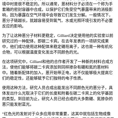
境中时是很不稳定的。所以通常，蒽材料分子必须在一个称为手
套箱的密封容器中合成，以保护它们免受空气暴露带来的消极影
响，因为暴露在空气环境中会导致它们发生分解。一般情况下，
蒽分子链越长，就越容易受到氧气、水或光照环境引发的不必要
反应的影响。
为了让这种蒽分子材料更稳定，Gilliard决定使用他的实验室以前
研究过的一种配体，即碳二卡宾。在去年发表的一项研究成果
中，他们成功使用这种配体来稳定硼芴离子，这也是一种有机化
合物，可以根据温度变化发出不同颜色的光。
在这项研究中，Gilliard和他的合作者开发了一种新的材料合成方
法，使他们能够将碳二卡宾添加到同样掺杂有硼和氮的蒽材料
中。随着新配体的加入，蒽开始带正电，这不仅能够极大提高它
们的稳定性，还能够赋予它们独特的电子性质。
使用这种方法，研究人员合成出能发出不同颜色光的蒽分子，具
体发出什么光取决于它们的长度和附着在碳二卡宾上的化学基团
的类型。到目前为止，研究人员已经合成的大多数硼、氮掺杂的
蒽只能发射蓝光。
“红色光的发射对于众多应用非常重要，这其中就包括生物成像