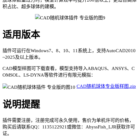
放球体数量过万时，模型计算效率可提升200倍以上，更适合高体
积占比、超多球体的建模。
适用版本
插件可运行在Windows7、8、10、11系统上，支持AutoCAD2010
~2025及以上版本。
CAD模型样图可下载查看，模型支持导入ABAQUS、ANSYS、C
OMSOL、LS-DYNA等软件进行有限元模拟：
CAD随机球体专业版样图.zip
说明提醒
插件需要注册，注册完成可永久使用，售价为单机许可的价格，
购买后请联系QQ：1135122921或微信：AbyssFish_LJR获取许可
证。