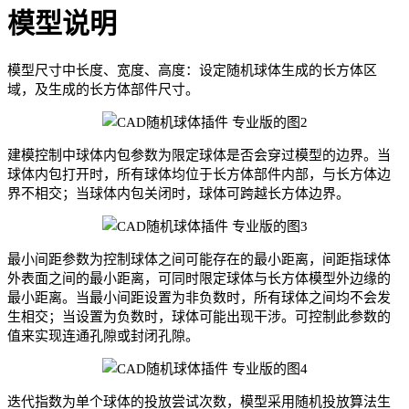
模型说明
模型尺寸中长度、宽度、高度：设定随机球体生成的长方体区
域，及生成的长方体部件尺寸。
建模控制中球体内包参数为限定球体是否会穿过模型的边界。当
球体内包打开时，所有球体均位于长方体部件内部，与长方体边
界不相交；当球体内包关闭时，球体可跨越长方体边界。
最小间距参数为控制球体之间可能存在的最小距离，间距指球体
外表面之间的最小距离，可同时限定球体与长方体模型外边缘的
最小距离。当最小间距设置为非负数时，所有球体之间均不会发
生相交；当设置为负数时，球体可能出现干涉。可控制此参数的
值来实现连通孔隙或封闭孔隙。
迭代指数为单个球体的投放尝试次数，模型采用随机投放算法生