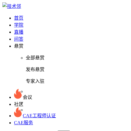
首页
学院
直播
问答
悬赏
全部悬赏
发布悬赏
专家入驻
会议
社区
CAE工程师认证
CAE服务