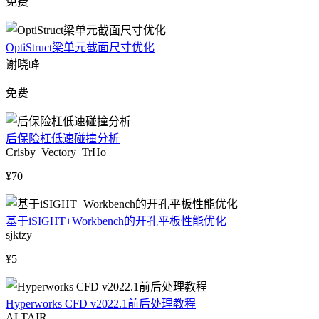
免费
OptiStruct梁单元截面尺寸优化
谢晓峰
免费
后保险杠低速碰撞分析
Crisby_Vectory_TrHo
¥70
基于iSIGHT+Workbench的开孔平板性能优化
sjktzy
¥5
Hyperworks CFD v2022.1前后处理教程
ALTAIR