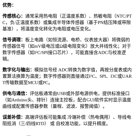
优势：
传感核心‌：
通常采用‌热电阻（正温度系数）、热敏电阻（NTC/PT
C，负/正温度系数）或集成半导体传感器（基于PN结压降或带隙
基准）‌，将温度变化转化为电阻或电压变化。
信号调理‌：
板上电路（如恒流源、电桥、仪表放大器）将微弱的
传感器信号（如mV级电压或Ω级电阻变化）放大并线性化；对于
数字传感器（如I²C/SPI接口芯片），可能直接含ADC与校准逻
辑。
数字化与输出‌：
模拟信号经 ‌ADC转换为数字值‌，再按分度表或内
置算法换算为温度；数字传感器则直接通过‌I²C、SPI、I3C或UAR
T‌传输数据至MCU或PC。
供电与通信‌：
评估板通常由USB或外部电源供电，提供标准接口
（如Arduino头、排针）连接主控板，配合GUI软件实时显示温度
曲线或配置传感器参数（量程、滤波、报警阈值）。
误差补偿‌：
高端评估板可能集成 ‌冷端补偿（热电偶用）‌、‌导线电
阻抵消（三/四线RTD）‌ 或 ‌自校准功能‌，以提升精度。‌