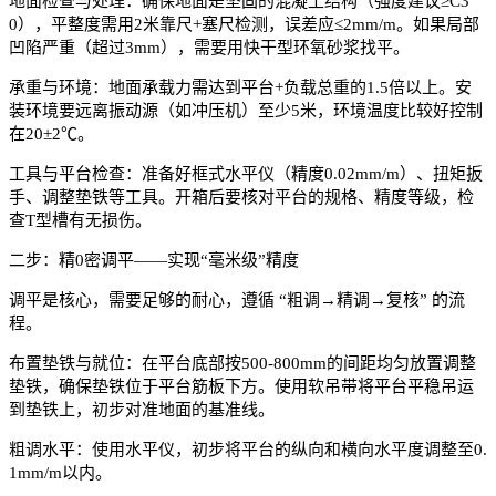
地面检查与处理：确保地面是坚固的混凝土结构（强度建议≥C3
0），平整度需用2米靠尺+塞尺检测，误差应≤2mm/m。如果局部
凹陷严重（超过3mm），需要用快干型环氧砂浆找平。
承重与环境：地面承载力需达到平台+负载总重的1.5倍以上。安
装环境要远离振动源（如冲压机）至少5米，环境温度比较好控制
在20±2℃。
工具与平台检查：准备好框式水平仪（精度0.02mm/m）、扭矩扳
手、调整垫铁等工具。开箱后要核对平台的规格、精度等级，检
查T型槽有无损伤。
二步：精0密调平——实现“毫米级”精度
调平是核心，需要足够的耐心，遵循 “粗调→精调→复核” 的流
程。
布置垫铁与就位：在平台底部按500-800mm的间距均匀放置调整
垫铁，确保垫铁位于平台筋板下方。使用软吊带将平台平稳吊运
到垫铁上，初步对准地面的基准线。
粗调水平：使用水平仪，初步将平台的纵向和横向水平度调整至0.
1mm/m以内。