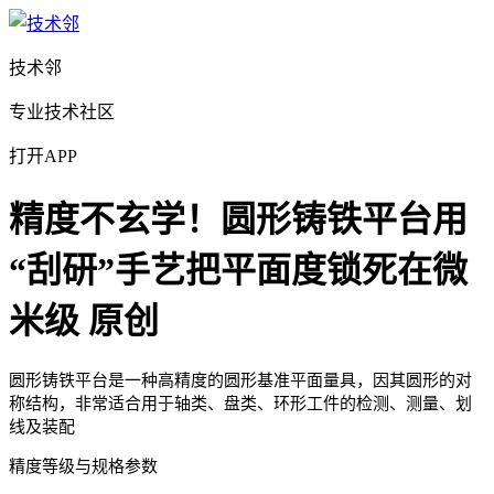
技术邻
专业技术社区
打开APP
精度不玄学！圆形铸铁平台用
“刮研”手艺把平面度锁死在微
米级
原创
圆形铸铁平台是一种高精度的圆形基准平面量具，因其圆形的对
称结构，非常适合用于轴类、盘类、环形工件的检测、测量、划
线及装配
精度等级与规格参数