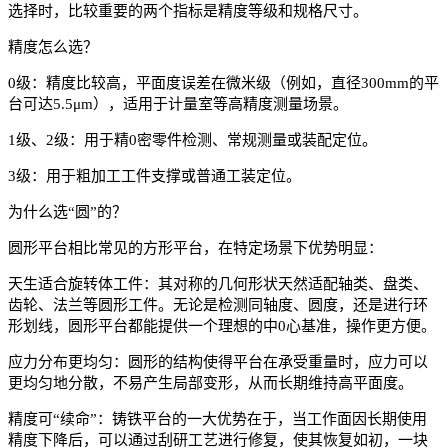
选择时，比较重要的两个指标是精度等级和规格尺寸。
精度怎么选？
0级：精度比较高，平面度误差在微米级（例如，直径300mm的平
台可达5.5μm），适用于计量室等高精度测量场景。
1级、2级：用于精0密零件检测、常规测量或装配定位。
3级：用于粗加工工件支撑或普通工装定位。
为什么选“圆”的？
圆形平台相比常见的方形平台，在特定场景下优势明显：
天生适合旋转体工件：其对称的几何形状天然适配轴类、盘类、
齿轮、法兰等圆形工件。无论是检测同轴度、圆度，还是进行环
形划线，圆形平台都能提供一个理想的中0心基准，操作更方便。
应力分布更均匀：圆形的结构使得平台在承受重量时，应力可以
更均匀地分散，不易产生局部变形，从而长期维持高平面度。
精度可“续命”：铸铁平台的一大优势在于，当工作面因长期使用
精度下降后，可以通过刮研工艺进行修复，使其恢复如初，一块