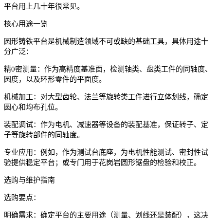
平台用上几十年很常见。
核心用途一览
圆形铸铁平台是机械制造领域不可或缺的基础工具，具体用途十
分广泛：
精0密测量：作为高精度基准面，检测轴类、盘类工件的同轴度、
圆度，以及环形零件的平面度。
机械加工：对大型齿轮、法兰等旋转类工件进行立体划线，确定
圆心和均布孔位。
装配调试：作为电机、减速器等设备的装配基准，保证转子、定
子等旋转部件的同轴度。
专业应用：例如，作为测试台底座，为电机性能测试、密封性试
验提供稳定平台；或专门用于花岗岩圆形锯盘的检验和校正。
选购与维护指南
选购要点：
明确需求：确定平台的主要用途（测量、划线还是装配），这决