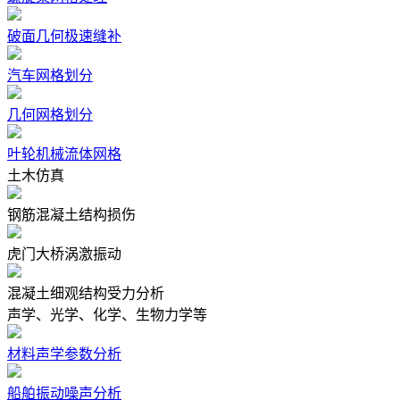
破面几何极速缝补
汽车网格划分
几何网格划分
叶轮机械流体网格
土木仿真
钢筋混凝土结构损伤
虎门大桥涡激振动
混凝土细观结构受力分析
声学、光学、化学、生物力学等
材料声学参数分析
船舶振动噪声分析