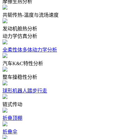
摩擦生热分析
共轭传热-温度与流场速度
发动机舱热分析
动力学仿真分析
全柔性体多体动力学分析
汽车K&C特性分析
整车操稳性分析
球形机器人踏步行走
链式传动
折叠顶棚
折叠伞