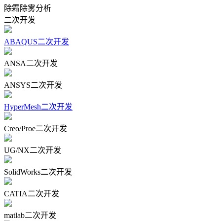
除霜除雾分析
二次开发
ABAQUS二次开发
ANSA二次开发
ANSYS二次开发
HyperMesh二次开发
Creo/Proe二次开发
UG/NX二次开发
SolidWorks二次开发
CATIA二次开发
matlab二次开发