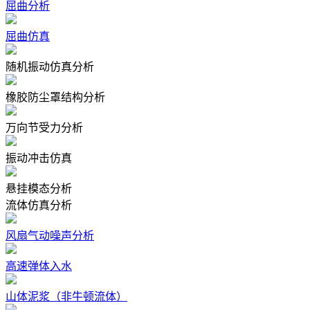
屈曲分析
屈曲仿真
随机振动仿真分析
橡胶防尘罩结构分析
万向节受力分析
振动冲击仿真
悬挂模态分析
流体仿真分析
风扇气动噪声分析
高速弹体入水
山体泥浆（非牛顿流体）