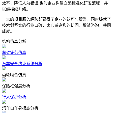
效率，降低人为错误,也为企业构建立起标准化研发流程，并
以继持续升级。
丰富的项目服务经验即赢得了企业的认可与赞誉，同时铸就了
技术邻坚实的行业口碑，衷心感谢您的访问，敬请咨询，共同
成就。
结构仿真分析
车架疲劳仿真
汽车安全约束系统分析
齿轮啮合仿真
保险杠强度分析
行人保护分析
汽车白车身模态分析