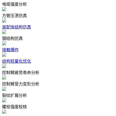
电缆强度分析
方管压溃仿真
装配体结构仿真
钢结构仿真
接触爆炸
结构轻量化优化
控制臂疲劳寿命分析
控制臂受力变形分析
裂纹扩展分析
螺栓强度校核