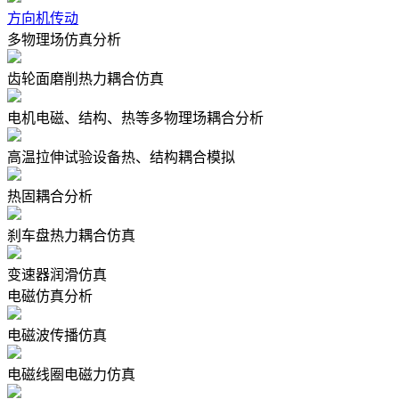
方向机传动
多物理场仿真分析
齿轮面磨削热力耦合仿真
电机电磁、结构、热等多物理场耦合分析
高温拉伸试验设备热、结构耦合模拟
热固耦合分析
刹车盘热力耦合仿真
变速器润滑仿真
电磁仿真分析
电磁波传播仿真
电磁线圈电磁力仿真