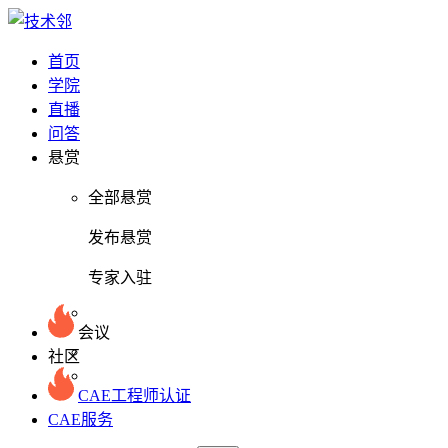
首页
学院
直播
问答
悬赏
全部悬赏
发布悬赏
专家入驻
会议
社区
CAE工程师认证
CAE服务