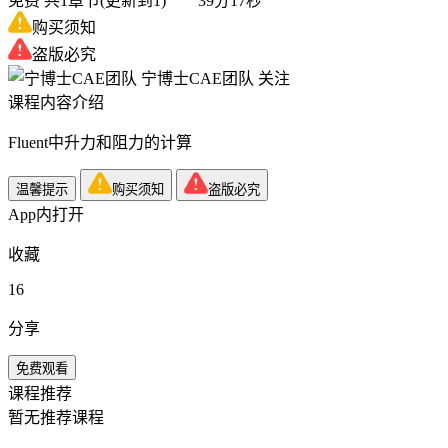
免费
共1章节(更新到1) 39分17秒
购买须知
盗版必究
宁博士CAE团队
关注
课程内容介绍
Fluent中升力和阻力的计算
温馨提示
购买须知
盗版必究
App内打开
收藏
16
分享
免费观看
课程推荐
暂无推荐课程