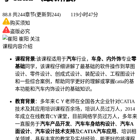
88.8
共244章节(更新到244) 119小时47分
购买须知
盗版必究
崔阳
关注
课程内容介绍
课程背景
:该课程适用于
汽车
行业，
车身、内外饰
专业
零
基础
同学，该课程仔细讲解了最基础的软件操作到草图
设计、零件设计、创成式设计、装配设计、工程图设计
和一些综合案例，帮助同学更好的理解或掌握catia的基
本功能和汽车内饰设计的基础知识。
教育背景
：多年来ＣＹ老师在全国各大企业针对CATIA
技术及其应用培训课程百余场，培训人员过万人，2014
年成立在线教育CY课堂，目前网络学员过万人，多年来
一直服务于
汽车产品开发
、
汽车车身结构设计
、
汽车A
面设计
、
汽车设计技术支持
及
CATIA汽车应用
、培训相
关领域，具有丰富的教学及实战经验，能更好的将课程