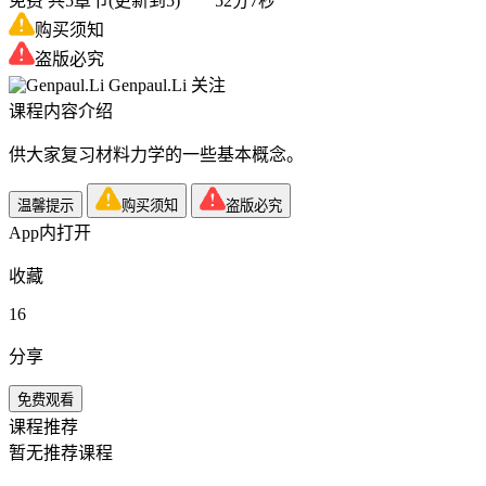
免费
共5章节(更新到5) 52分7秒
购买须知
盗版必究
Genpaul.Li
关注
课程内容介绍
供大家复习材料力学的一些基本概念。
温馨提示
购买须知
盗版必究
App内打开
收藏
16
分享
免费观看
课程推荐
暂无推荐课程