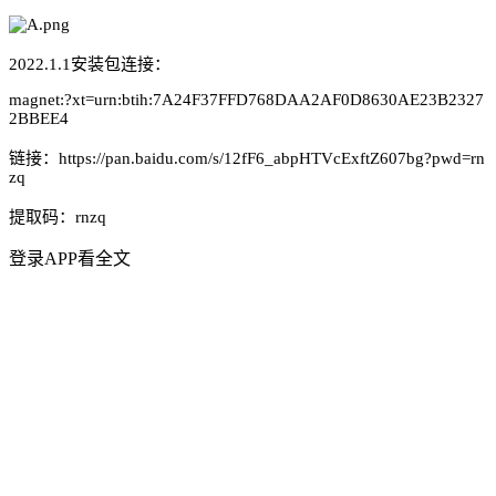
2022.1.1安装包连接：
magnet:?xt=urn:btih:7A24F37FFD768DAA2AF0D8630AE23B2327
2BBEE4
链接：https://pan.baidu.com/s/12fF6_abpHTVcExftZ607bg?pwd=rn
zq
提取码：rnzq
登录APP看全文