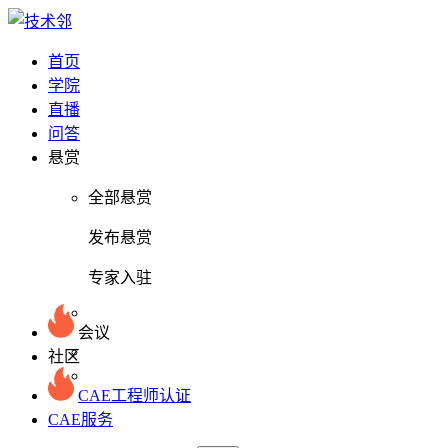
首页
学院
直播
问答
悬赏
全部悬赏
发布悬赏
专家入驻
会议
社区
CAE工程师认证
CAE服务