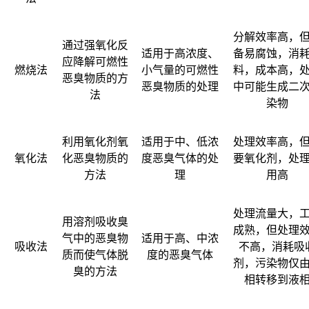
分解效率高，
通过强氧化反
适用于高浓度、
备易腐蚀，消
应降解可燃性
燃烧法
小气量的可燃性
料，成本高，
恶臭物质的方
恶臭物质的处理
中可能生成二
法
染物
利用氧化剂氧
适用于中、低浓
处理效率高，
氧化法
化恶臭物质的
度恶臭气体的处
要氧化剂，处
方法
理
用高
处理流量大，
用溶剂吸收臭
成熟，但处理
气中的恶臭物
适用于高、中浓
吸收法
不高，消耗吸
质而使气体脱
度的恶臭气体
剂，污染物仅
臭的方法
相转移到液