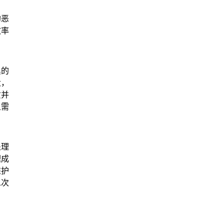
的恶
效率
臭的
大，
质并
且需
处理
理成
维护
二次