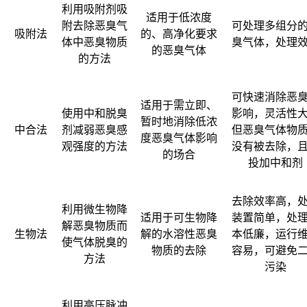
利用吸附剂吸
适用于低浓度
附去除恶臭气
可处理多组分
吸附法
的、高净化要求
体中恶臭物质
臭气体，处理
的恶臭气体
的方法
可快速消除恶
适用于需立即、
使用中和脱臭
影响，灵活性
暂时地消除低浓
中合法
剂减弱恶臭感
但恶臭气体物
度恶臭气体影响
观强度的方法
没有被去除，
的场合
投加中和剂
去除效率高，
利用微生物降
适用于可生物降
装置简单，处
解恶臭物质而
生物法
解的水溶性恶臭
本低廉，运行
使气体脱臭的
物质的去除
容易，可避免
方法
污染
利用高压脉冲