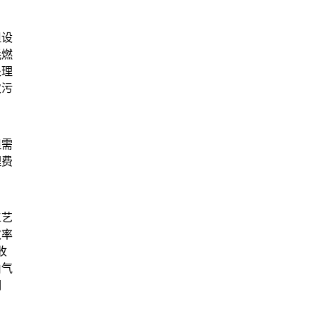
但设
耗燃
处理
次污
但需
理费
工艺
效率
收
由气
相