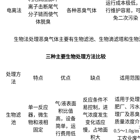
运行成本极低
离子击断尾气
电离法
各种恶臭气体
行维护容易，
分子链而使气
免二次污染
体脱臭
生物法处理恶臭气体主要有生物滤池、生物滴滤塔和生物
三种主要生物处理方法比较
处理方
特点
优点
缺点
适用范围
法
适用于处理
反应条件不
气
/
液表面
肥厂、污水
单一反应
易控制，进
积比值
理厂及恶臭
生物滤
器，微生
气浓度发生
高，设备
质量浓度介
池
物和液相
变化适应
简单，运
固定
慢，占地面
0.5
～
1.0g/m
行费用低
积大
工农业废