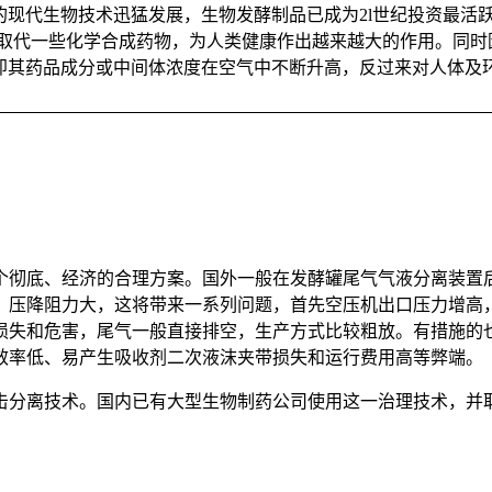
的现代生物技术迅猛发展，生物发酵制品已成为2l世纪投资最活
步取代一些化学合成药物，为人类健康作出越来越大的作用。同时
即其药品成分或中间体浓度在空气中不断升高，反过来对人体及
个彻底、经济的合理方案。国外一般在发酵罐尾气气液分离装置
，压降阻力大，这将带来一系列问题，首先空压机出口压力增高
损失和危害，尾气一般直接排空，生产方式比较粗放。有措施的
效率低、易产生吸收剂二次液沫夹带损失和运行费用高等弊端。
击分离技术。国内已有大型生物制药公司使用这一治理技术，并