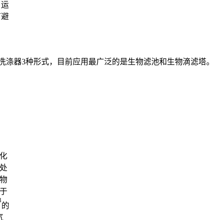
，运
可避
洗涤器
3
种形式，目前应用最广泛的是生物滤池和生物滴滤塔。
化
处
物
于
3
的
气