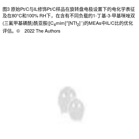
图3 原始Pt/C与IL修饰Pt/C样品在旋转盘电极设置下的电化学表征
及在80°C和100% RH下，在含有不同负载的1-丁基-3-甲基咪唑双
+
−
(三氟甲基磺酰)酰亚胺([C
mim]
[NTf
]
)的MEAs中IL/C比的优化
4
2
评估。© 2022 The Authors