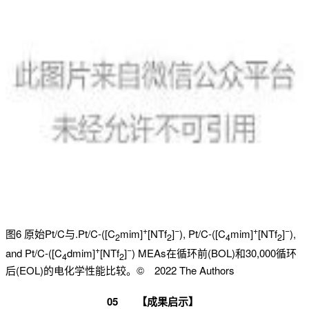
+
−
+
−
图6 原始Pt/C与.Pt/C-([C
mim]
[NTf
]
), Pt/C-([C
mim]
[NTf
]
),
2
2
4
2
+
−
and Pt/C-([C
dmim]
[NTf
]
) MEAs在循环前(BOL)和30,000循环
4
2
后(EOL)的电化学性能比较。© 2022 The Authors
0
5
【成果启示】