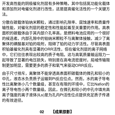
开发高性能的阴极催化剂层有多种策略，其中包括氮功能化载体
和添加剂对电催化剂进行改性，这是提高催化活性的一个关键方
法。
分散在碳载体铂纳米颗粒，通过影响孔隙率、腐蚀速率和质量传
输性能，对催化剂层的稳定性和性能起着至关重要的作用。高表
面积的碳载体由于其内部介孔率高，是燃料电池应用的一个很好
的候选者。内部孔隙中的铂纳米颗粒不与离聚体接触，减少了离
聚体的磺酸基对铂的吸附，阻碍了铂的动力学活性。尽管高表面
积铂基催化剂具有显著的ORR活性，但在催化剂层的离子网络
中，它们往往表现出较高的质子电阻。这与高氧质量输运阻力一
起导致了显著的电压损失，特别是在高电流密度时，局域传输限
制更加明显，需要更多的质子和氧气来驱动ORR反应。
由于尺寸排斥，离聚体不能穿透高表面积碳载体的微孔和较小的
中孔，液态水负责质子运输到Pt反应位点。然而，水的离子导电
性比离聚体小几个数量级，甚至在有限的环境中，它比Nafion的
离子导电性小两个数量级。因此，在微孔和较小的中孔中填充高
离子强度的离子液体(ILs)是为孔内Pt活性位点提供充足质子传递
的有效途径。
0
2
【成果掠影】