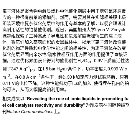
离子液体是聚合物电解质燃料电池催化剂层中用于增强氧还原反
应的一种很有前景的添加剂。然而，需要对其在实际相关膜电极
组装环境中复杂催化剂层中的作用有基本的了解，以便合理设计
高耐用活性的铂基催化剂。近日，美国加州大学Iryna V. Zenyuk
课题组探索了三种高质子导电性和氧溶解度咪唑衍生的离子液
体，将它们加入高表面积的炭黑载体中。揭示了离子液体改性催
化剂的物理性质和电化学性能之间的相关性，为离子液体在改变
催化剂层界面内亲水性/疏水性相互作用方面的作用提供了直接证
据。通过优化界面设计得到的催化剂在H
/O
，0.9V下质量活性达
2
2
−
1
到了347 A g
，在1.5 bar H
/air条件下，功率密度为0.909 W c
Pt
2
−
2
−
2
m
。在0.8 A cm
条件下，经过30 k加速应力测试循环后，只有
0.11 V的电位下降。这种性能归功于ILs的加入, 使得埋在孔内的铂
的可达，从而大幅提高铂利用率。
相关成果以
“Revealing the role of ionic liquids in promoting fu
el cell catalysts reactivity and durability”
为题发表在国际顶级期
刊
Nature Communications
上。