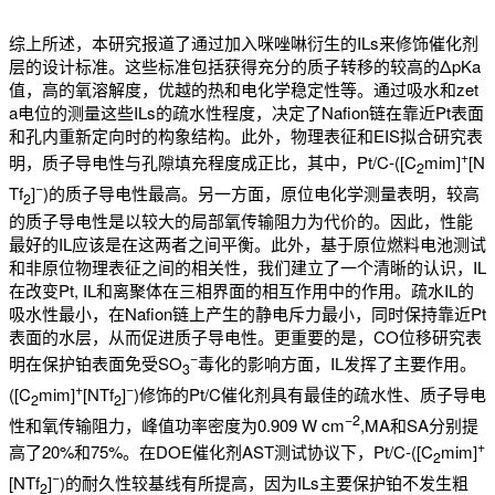
综上所述，本研究报道了通过加入咪唑啉衍生的ILs来修饰催化剂
层的设计标准。这些标准包括获得充分的质子转移的较高的ΔpKa
值，高的氧溶解度，优越的热和电化学稳定性等。通过吸水和zet
a电位的测量这些ILs的疏水性程度，决定了Nafion链在靠近Pt表面
和孔内重新定向时的构象结构。此外，物理表征和EIS拟合研究表
+
明，质子导电性与孔隙填充程度成正比，其中，Pt/C-([C
mim]
[N
2
−
Tf
]
)的质子导电性最高。另一方面，原位电化学测量表明，较高
2
的质子导电性是以较大的局部氧传输阻力为代价的。因此，性能
最好的IL应该是在这两者之间平衡。此外，基于原位燃料电池测试
和非原位物理表征之间的相关性，我们建立了一个清晰的认识，IL
在改变Pt, IL和离聚体在三相界面的相互作用中的作用。疏水IL的
吸水性最小，在Nafion链上产生的静电斥力最小，同时保持靠近Pt
表面的水层，从而促进质子导电性。更重要的是，CO位移研究表
−
明在保护铂表面免受SO
毒化的影响方面，IL发挥了主要作用。
3
+
−
([C
mim]
[NTf
]
)修饰的Pt/C催化剂具有最佳的疏水性、质子导电
2
2
−2
性和氧传输阻力，峰值功率密度为0.909 W cm
,MA和SA分别提
+
高了20%和75%。在DOE催化剂AST测试协议下，Pt/C-([C
mim]
2
−
[NTf
]
)的耐久性较基线有所提高，因为ILs主要保护铂不发生粗
2