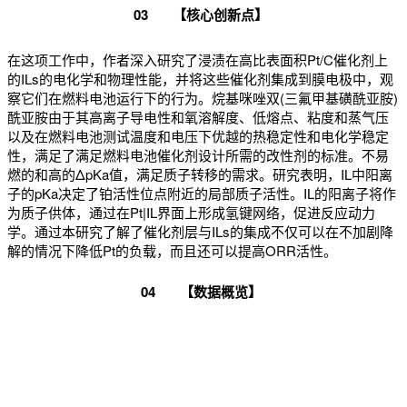
0
3
【核心创新点】
在这项工作中，作者深入研究了浸渍在高比表面积Pt/C催化剂上
的ILs的电化学和物理性能，并将这些催化剂集成到膜电极中，观
察它们在燃料电池运行下的行为。烷基咪唑双(三氟甲基磺酰亚胺)
酰亚胺由于其高离子导电性和氧溶解度、低熔点、粘度和蒸气压
以及在燃料电池测试温度和电压下优越的热稳定性和电化学稳定
性，满足了满足燃料电池催化剂设计所需的改性剂的标准。不易
燃的和高的ΔpKa值，满足质子转移的需求。研究表明，IL中阳离
子的pKa决定了铂活性位点附近的局部质子活性。IL的阳离子将作
为质子供体，通过在Pt|IL界面上形成氢键网络，促进反应动力
学。通过本研究了解了催化剂层与ILs的集成不仅可以在不加剧降
解的情况下降低Pt的负载，而且还可以提高ORR活性。
0
4
【数据概览】