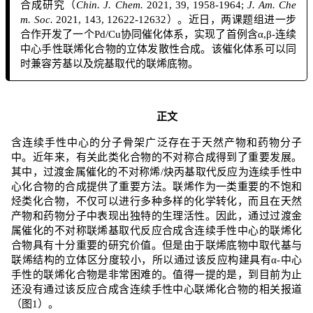
合成研究（
Chin. J. Chem.
2021, 39, 1958-1964;
J. Am. Che
m. Soc.
2021, 143, 12622-12632）。近日，两课题组进一步
合作开发了一个Pd/Cu协同催化体系，实现了首例含α,β-连续
中心手性联烯化合物的立体发散性合成。该催化体系可以同
时兼容芳基以及烷基取代的联烯底物。
正文
含连续手性中心的分子骨架广泛存在于天然产物和药物分子
中。近年来，有关此类化合物的不对称合成得到
了重要发展。
其中，过渡金属催化的不对称烯
/
炔丙基取代反应为连续手性中
心化合物的合成提供了重要方法。联烯作为一类重要的不饱和
烃类化合物，不仅可以进行多种多样的化学转化，而且在天然
产物和药物分子中表现出独特的生理活性。因此，通过过渡金
属催化的不对称联烯基取代反应合成含连续手性中心的联烯化
合物具有十分重要的研究价值。但是由于联烯底物中取代基与
联烯结构的立体区分度较小，所以通过该反应构建具有
α-
中心
手性的联烯化合物是非常困难的。值得一提的是，到目前为止
还没有通过该反应合成含连续手性中心联烯化合物的相关报道
（图
1
）。