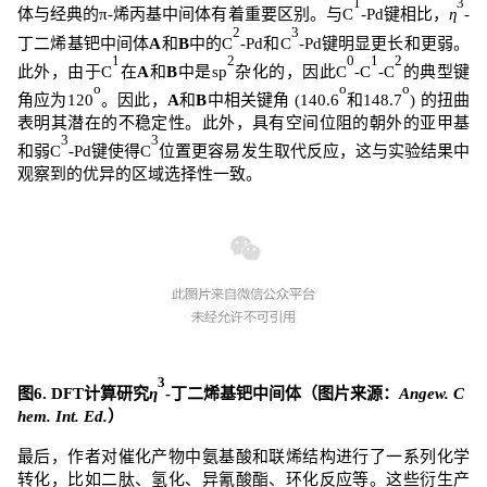
1
3
体与经典的
π-
烯丙基中间体有着重要区别。与
C
-Pd
键相比，
η
-
2
3
丁二烯基钯中间体
A
和
B
中的
C
-Pd
和
C
-Pd
键明显更长和更弱。
1
2
0
1
2
此外，由于
C
在
A
和
B
中是
sp
杂化的，因此
C
-C
-C
的典型键
o
o
o
角应为
120
。因此，
A
和
B
中相关键角
(140.6
和
148.7
)
的扭曲
表明其潜在的不稳定性。此外，具有空间位阻的朝外的亚甲基
3
3
和弱
C
-Pd
键使得
C
位置更容易发生取代反应，这与实验结果中
观察到的优异的区域选择性一致。
3
图
6. DFT
计算研究
η
-
丁二烯基钯中间体
（图片来源：
Angew. C
hem. Int. Ed.
）
最后，作者对催化产物中氨基酸和联烯结构进行了一系列化学
转化，比如二肽、氢化、异氰酸酯、环化反应等。这些衍生产