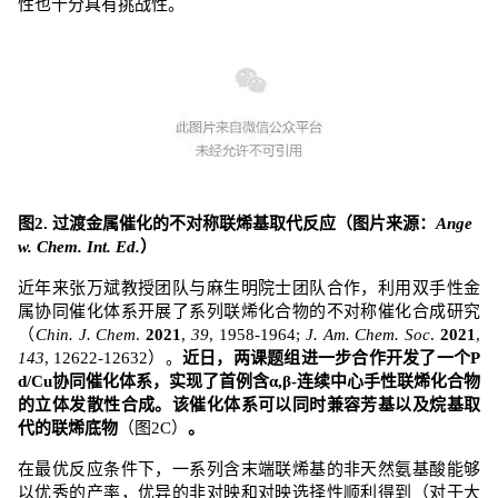
性也十分具有挑战性。
图
2.
过渡金属催化的不对称联烯基取代反应
（图片来源：
Ange
w. Chem. Int. Ed.
）
近年来张万斌教授团队与麻生明院士团队合作，利用双手性金
属协同催化体系开展了系列联烯化合物的不对称催化合成研究
（
Chin. J. Chem
.
2021
,
39
, 1958-1964;
J. Am. Chem. Soc
.
2021
,
143
, 12622-12632
）。
近日，两课题组进一步合作开发了一个
P
d/Cu
协同催化体系，实现了首例含
α,β-
连续中心手性联烯化合物
的立体发散性合成。该催化体系可以同时兼容芳基以及烷基取
代的联烯底物
（图
2C
）
。
在最优反应条件下，一系列含末端联烯基的非天然氨基酸能够
以优秀
的产率，优异的非对映和对映选择性顺利得到（对于大