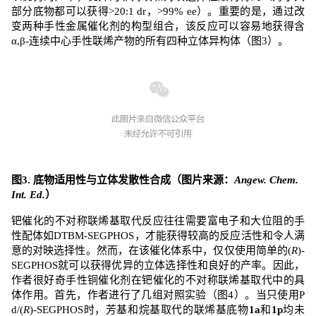
部分底物都可以获得
>20:1 dr
，
>99% ee
）。重要的是，通过改
变两种手性金属催化剂的构型组合，该反应可以容易地获得含
α,β-
连续中心手性联烯产物的所有四种立体异构体（图
3
）。
图
3.
底物适用性与立体发散性合成
（图片来源：
Angew. Chem.
Int. Ed.
）
钯催化的不对称联烯基取代反应往往需要富电子和大位阻的手
性配体如
DTBM-SEGPHOS
，才能获得较高的反应活性和令人满
意的对映选择性。然而，在该催化体系中，仅仅使用简单的
(
R
)-
SEGPHOS
就可以获得优异的立体选择性和
良好
的产率。因此，
作者很好奇手性铜催化剂在钯催化的不对称联烯基取代中的具
体作用。首先，作者进行了几组对照实验（图
4
）。当只使用
P
d/(
R
)-SEGPHOS
时，芳基和烷基取代的联烯基底物
1a
和
1p
均未