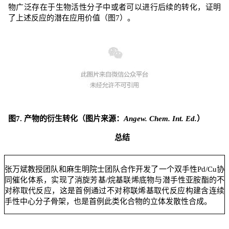
物广泛存在于生物活性分子中或者可以进行后续的转化，证明
了上述反应的潜在应用价值（图
7
）。
图
7.
产物的衍生转化
（图片来源：
Angew. Chem. Int. Ed.
）
总结
张万斌教授团队和麻生明院士团队合作开发了一个双手性
Pd/Cu
协
同催化体系，实现了消旋芳基
/
烷基联烯底物与潜手性亚胺酯的不
对称取代反应，这是首例通过不对称联烯基取代反应构建含连续
手性中心分子骨架，也是首例此类化合物的立体发散性合成。