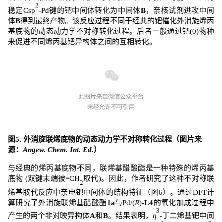
2
稳定
Csp
-Pd
键的钯中间体转化为中间体
B
，亲核试剂进攻中间
体
B
得到最终产物。该反应过程不同于经典的钯催化外消旋烯丙
基底物的动态动力学不对称转化过程。后者一般通过钯
(0)
物种
来促进不同烯丙基钯异构体之间的互相转化。
图
5.
外消旋联烯底物的动态动力学不对称转化过程
（图片来
源：
Angew. Chem. Int. Ed.
）
与经典的烯丙基底物不同，联烯基醋酸酯是一种特殊的烯丙基
底物
(
双键末端被
=CH
取代
)
。因此，作者研究了这种不对称联
2
烯基取代反应中亲电钯中间体的结构特征（图
6
）。通过
DFT
计
算研究了外消旋联烯基醋酸酯
1a
与
Pd/(
R
)-
L4
的氧化加成过程中
3
产生的两个非对映异构体
A
和
B
。结果表明，
η
-
丁二烯基钯中间