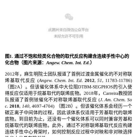
图
1.
通过不饱和烃类化合物的取代反应构建含连续手性中心的
化合物
（图片来源：
Angew. Chem. Int. Ed.
）
2012
年，麻生明院士团队报道了首例过渡金属催化的不对称联
烯基取代反应
(
Angew. Chem. Int. Ed.
2012
,
51
, 11783-11786)
（图
2A
）。但该催化体系中大位阻
DTBM-SEGPHOS
的引入使
得反应仅适用于烷基取代的联烯底物。
2018
年，
Carreira
教授团
队报道了首例铱催化不对称联烯基取代反应
(
J. Am. Chem. So
c.
2018
,
140
, 4697-4704)
（图
2B
）。但该催化体系会经历一个
碳正离子中间体的过程，因此该体系仅适用于芳基取代的联烯
底物。到目前为止，还没有一个催化体系可以同时兼容芳基和
烷基取代的联烯底物。此外，通过不对称联烯基取代反应构建
连续手性中心骨架时，如何控制反应过程中对映和非对映选择