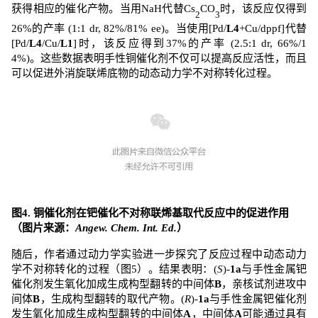
获得相应的催化产物。当用
NaH
代替
Cs
CO
时，该反应仅得到
2
3
26%
的产率
(1:1 dr, 82%/81% ee)
。当使用
[Pd/
L4
+Cu/dppf]
代替
[Pd/
L4
/Cu/
L1
]
时，该反应得到
37%
的产率
(2.5:1 dr, 66%/1
4%)
。这些数据表明手性铜催化剂不仅可以提高反应活性，而且
可以促进外消旋联烯底物的动态动力学不对称转化过程。
图
4.
铜催化剂在钯催化不对称联烯基取代反应中的促进作用
（图片来源：
Angew. Chem. Int. Ed.
）
随后，作者通过动力学实验进一步探究了反应过程中动态动力
学不对称转化的过程（图
5
）。结果表明：
(
S
)-
1a
与手性金属钯
催化剂发生氧化加成生成构型翻转的中间体
B
，亲核试剂进攻中
间体
B
，生成构型翻转的取代产物。
(
R
)-
1a
与手性金属钯催化剂
发生氧化加成生成构型翻转的中间体
A
，中间体
A
可能通过具有