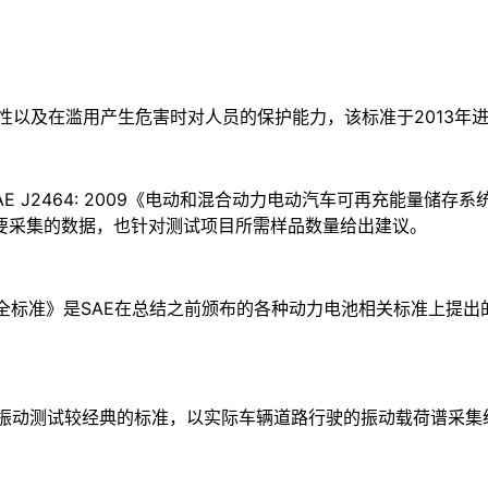
可靠性以及在滥用产生危害时对人员的保护能力，该标准于2013年
AE J2464: 2009《电动和混合动力电动汽车可再充能量
要采集的数据，也针对测试项目所需样品数量给出建议。
电池系统安全标准》是SAE在总结之前颁布的各种动力电池相关标准上
动车电池的振动测试较经典的标准，以实际车辆道路行驶的振动载荷谱