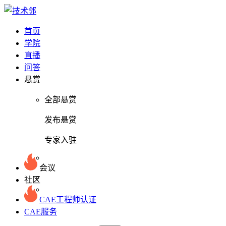
首页
学院
直播
问答
悬赏
全部悬赏
发布悬赏
专家入驻
会议
社区
CAE工程师认证
CAE服务