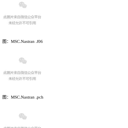
图：MSC.Nastran .f06
图：MSC.Nastran .pch