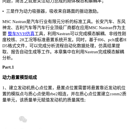
问题，简言之就是关注动力总成的刚体模态和解耦率；
• 三是作为动力吸振器，吸收来自路面的振动激励。
MSC Nastran是汽车行业有限元分析的标准工具。长安汽车、东风
神龙、吉利汽车等汽车行业顶级厂商都在应用MSC Nastran作为主
要
整车NVH仿真
工具，利用Nastran可以完成模态解耦、非线性刚
度校核、28工况等标准悬置系统开发。同时，基于f06、pch或者H
D5格式文件，可以完成分析流程自动化数据处理，仿真结果提
取、报告自动生成等工作。本章集中在利用Nastran完成模态解耦
分析。
Part.1
动力悬置模型组成
1、建立发动机质心点位置，悬置点位置需要将悬置靠近发动机位
置的模拟点与质心点使用rbe2相连，并在质心点位置建立conm2质
量单元，该质量单元赋值发动机的质量属性;