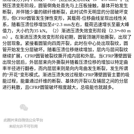
预压溃变形阶段，圆管倒角处首先与上压板接触，基体开始发生
断裂，并伴随少量的碳纤维断裂，此时试件无明显的分层破坏变
形，但CFRP圆管发生弹性变形，其载荷-位移曲线呈现出线性关
系，随着压溃位移增加至d=2.3 mm左右，载荷迅速增长至最大峰
值力，大小约为35 kN。（2）渐进压溃失效变形阶段（2.3～80 m
m）。在渐进压溃失效变形阶段初期，圆管顶端开始撕裂，出现了
分层现象。紧接着圆管向四周开裂，此时在中心处出现裂纹，圆
管开始发生分层破坏。随着压溃位移继续增加，层内与层间裂纹
继续扩展，CFRP圆管被裂纹撕开成内层和外层。当CFRP薄壁圆管
出现分层后，外层层束向外撕裂并随着压溃位移的增加以特定曲
率半径进行翻卷，而内层层束则是向内弯曲发生断裂，发生所谓
的“开花”变形模式。渐进压溃失效过程是CFRP薄壁圆管主要的吸
能过程，能量通过纤维的断裂、基体的开裂以及铺层之间的分层
进行耗散，且CFRP圆管破坏程度越大，总吸能也就越多。