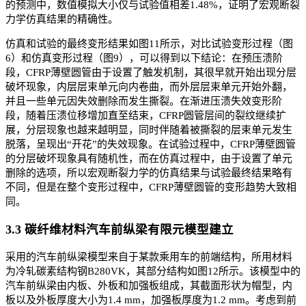
的预测中，数值模拟大小仅与试验值相差1.48%，证明了宏观断裂
力学仿真结果的精确性。
仿真和试验的最终变形结果如图11所示，对比试验变形过程（图
6）和仿真变形过程（图9），可以得到以下结论：在预压溃阶
段，CFRP薄壁圆管由于设置了触发机制，其很早就开始出现分层
破坏现象，内层层束单元向内卷曲，而外层层束单元开始外翻，
并且一些单元因失效删除而发生撕裂。在渐进压溃失效变形阶
段，随着压溃位移增加直至结束，CFRP圆管层间的裂纹继续扩
展，分层现象也越来越明显，同时伴随着被撕裂的层束单元发生
脱落，呈现出“开花”的失效现象。在试验过程中，CFRP薄壁圆管
的分层破坏现象具有随机性，而在仿真过程中，由于设置了单元
删除的选项，所以宏观断裂力学的仿真结果与试验最终结果略有
不同，但是在整个变形过程中，CFRP薄壁圆管的变形趋势大致相
同。
3.3 碳纤维材料汽车前纵梁有限元模型建立
采用的汽车前纵梁模型来自于某款乘用车的前端结构，所用材料
为冷轧碳素结构钢B280VK，其部分结构如图12所示。该模型中的
汽车前纵梁由内板、外板和加强板组成，其截面形状为帽型，内
板以及外板厚度大小为1.4 mm，加强板厚度为1.2 mm。考虑到前