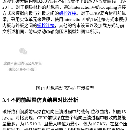
虑冷轧碳素结构钢B280VK在不同应变率下的应力-应变曲线［19-
20］。对于钢质材料的前纵梁，通过Interaction中的Coupling连接
方式来模拟内板与外板之间的
螺栓连接
。对于CFRP复合材料前纵
梁，采用实体单元来建模，使用Interaction中的Tie连接方式来模拟
内板与外板之间的
螺栓连接
，其他的约束设置以及加载方式与前
文所述相同，前纵梁动态轴向压溃模型如图14所示。
图14 前纵梁动态轴向压溃模型
3.4 不同前纵梁仿真结果对比分析
碳纤维和钢质前纵梁在轴向压溃过程中的载荷-位移曲线，如图15
所示。对比发现，CFRP前纵梁在整个轴向压溃过程中吸收的总能
量最多，为15 519 J，且最大峰值力最小，仅为167 kN。在整个压