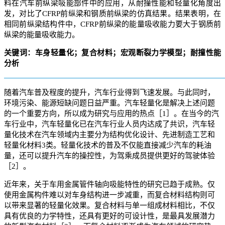
料在汽车前纵梁吸能部件中的应用，从耐撞性能和轻量化角度出
发，对比了CFRP前纵梁和钢质前纵梁的仿真结果。结果表明，在
相同前纵梁结构件中，CFRP前纵梁的能量吸收能力要大于钢质前
纵梁的能量吸收能力。
关键词：车身轻量化；复合材料；宏观断裂力学模型；耐撞性能
分析
随着汽车普及程度的提升，汽车行业得到飞速发展。与此同时，
环境污染、能源短缺问题日益严重。汽车轻量化是解决上述问题
的一个重要方向，所以成为研究与应用的热点［1］。在当今的汽
车行业中，汽车轻量化已在汽车行业人员内达成了共识，汽车轻
量化技术在汽车领域内主要分为结构优化设计、先进制造工艺和
轻量化材料3类。轻量化技术的普及不仅能直接减少汽车的耗油
量，还可以提升汽车的操控性，为驾乘成员提供更好的驾驶体验
［2］。
近年来，关于车用金属管件轴向吸能特性的研究已趋于成熟。仅
使用金属构件难以对车身结构进一步减重，而复合材料结构则可
以带来显著的轻量化效果。复合材料与单一组成材料相比，不仅
具有优良的力学特性，还具有更好的可设计性，是最具发展潜力