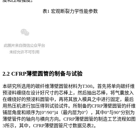
度和压缩强度。
表1 宏观断裂力学性能参数
2.2 CFRP薄壁圆管的制备与试验
本研究所选用的碳纤维薄壁圆管材料为T300。首先将单向碳纤维
预浸料缠绕在设计好尺寸的芯棒上，然后抽出芯棒，将气囊放入
在缠绕好的预浸料圆管中，再将其放入模具之中进行固定，最后
用热压机进行加压得到试验试件。所制备的CFRP薄壁圆管的纤维
铺层角度和顺序为[0°/90°]4（最内层为0°），其中0°与90°分别为
薄壁管件的轴向与横向方向。CFRP薄壁圆管的制造工艺流程如图
3所示，其中，CFRP薄壁圆管尺寸数据见表2。