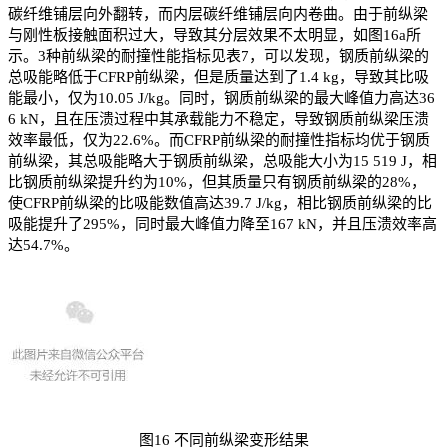
碳纤维铺层向外翻转，而内层碳纤维铺层向内卷曲。由于前纵梁
与刚性板接触面积过大，导致其分层效果不太明显，如图16a所
示。3种前纵梁的耐撞性能指标见表7，可以发现，钢质前纵梁的
总吸能略低于CFRP前纵梁，但是质量达到了1.4 kg，导致其比吸
能最小，仅为10.05 J/kg。同时，钢质前纵梁的最大峰值力高达36
6 kN，且在压溃过程中其承载能力不稳定，导致钢质前纵梁压溃
效率最低，仅为22.6%。而CFRP前纵梁的耐撞性指标均优于钢质
前纵梁，其总吸能略大于钢质前纵梁，总吸能大小为15 519 J，相
比钢质前纵梁提升约为10%，但其质量只有钢质前纵梁的28%，
使CFRP前纵梁的比吸能数值高达39.7 J/kg，相比钢质前纵梁的比
吸能提升了295%，同时最大峰值力降至167 kN，并且压溃效率高
达54.7%。
图16 不同前纵梁变形结果