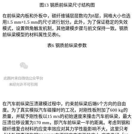
图13 钢质前纵梁尺寸结构图
在前纵梁内板和外板中，碳纤维铺层层数均为8层，网格大小也选
用1.5 mm×1.5 mm的尺寸进行划分。此外，为了保证稳定的失效
模式，设置倒角触发机制，其他建模步骤与前文保持一致。钢质
前纵梁模型的材料属性见表6。
表6 钢质前纵梁参数
在汽车前纵梁压溃建模过程中，约束前纵梁后端6个方向的自由
度。为了真实模拟汽车碰撞时的工况，对刚性板附加了600 kg的
质量，并赋予刚性板以15 m/s的初始速度来撞击汽车前纵梁，最大
压溃位移设置为170 mm，即汽车前纵梁一半的距离。考虑到钢和
碳纤维复合材料的应变率效应对其力学性能影响不大，这里只考