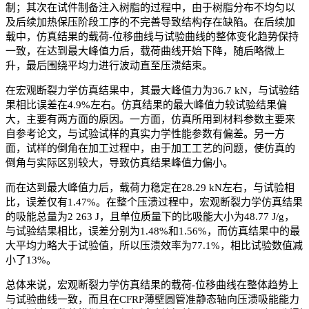
制；其次在试件制备注入树脂的过程中，由于树脂分布不均匀以
及后续加热保压阶段工序的不完善导致结构存在缺陷。在后续加
载中，仿真结果的载荷-位移曲线与试验曲线的整体变化趋势保持
一致，在达到最大峰值力后，载荷曲线开始下降，随后略微上
升，最后围绕平均力进行波动直至压溃结束。
在宏观断裂力学仿真结果中，其最大峰值力为36.7 kN，与试验结
果相比误差在4.9%左右。仿真结果的最大峰值力较试验结果偏
大，主要有两方面的原因。一方面，仿真所用到材料参数主要来
自参考论文，与试验试样的真实力学性能参数有偏差。另一方
面，试样的倒角在加工过程中，由于加工工艺的问题，使仿真的
倒角与实际区别较大，导致仿真结果峰值力偏小。
而在达到最大峰值力后，载荷力稳定在28.29 kN左右，与试验相
比，误差仅有1.47%。在整个压溃过程中，宏观断裂力学仿真结果
的吸能总量为2 263 J，且单位质量下的比吸能大小为48.77 J/g，
与试验结果相比，误差分别为1.48%和1.56%，而仿真结果中的最
大平均力略大于试验值，所以压溃效率为77.1%，相比试验数值减
小了13%。
总体来说，宏观断裂力学仿真结果的载荷-位移曲线在整体趋势上
与试验曲线一致，而且在CFRP薄壁圆管准静态轴向压溃吸能能力