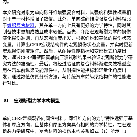
为。
本文研究对象为单向碳纤维增强复合材料，其强度和弹性模量相
对于单一材料增强了数倍。此外，单向碳纤维增强复合材料相比
于
编织复合材料
，其在单一方向上具有更好的力学特性，同时其
制备技术更加成熟且成本较低。首先，介绍宏观断裂力学的损伤
演化损伤准则，再从宏观角度出发，根据纤维和基体的损伤状态
变量，计算出CFRP宏观结构件的宏观损伤状态变量，并实时更新
宏观损伤刚度矩阵。然后，从耐撞性能指标和变形模式角度出
发，通过CFRP薄壁圆管轴向压溃试验结果来验证宏观断裂力学研
究方法的准确性。最后，将经过验证的复合材料渐进失效模型应
用在汽车前纵梁吸能部件中，从耐撞性能指标和轻量化角度出
发，通过数值仿真分析方法，与传统汽车前纵梁结构件的性能进
行对比。
0
1
宏观断裂力学本构模型
单向CFRP是横观各向同性材料，即纤维方向的力学特性远强于基
体和厚度方向，且基体和厚度方向具有相同的力学特性。在宏观
断裂力学研究中，复合材料的损伤本构关系如式（1）所示［1