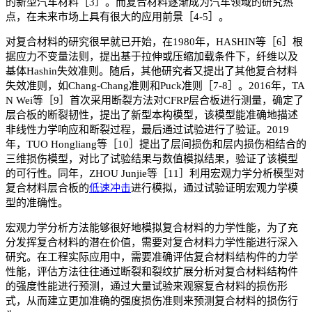
的新型汽车材料［3］。而复合材料逐渐成为汽车领域的研究热
点，在未来市场上具有很大的应用前景［4-5］。
对复合材料的研究很早就已开始，在1980年，HASHIN等［6］根
据应力不变量法则，提出基于拉伸或压缩加载条件下，纤维以及
基体Hashin失效准则。随后，其他研究者又提出了其他复合材料
失效准则，如Chang-Chang准则和Puck准则［7-8］。2016年，TA
N Wei等［9］首次采用断裂方法对CFRP层合板进行测量，确定了
层合板的断裂韧性，提出了新型本构模型，该模型能准确地描述
非线性力学响应和断裂过程，最后通过试验进行了验证。2019
年，TUO Hongliang等［10］提出了层间损伤和层内损伤相结合的
三维损伤模型，对比了试验结果与数值模拟结果，验证了该模型
的可行性。同年，ZHOU Junjie等［11］利用宏观力学分析模型对
复合材料层合板的
低速冲击
进行模拟，通过试验证明宏观力学模
型的准确性。
宏观力学分析方法能够很好地模拟复合材料的力学性能，为了充
分发挥复合材料的潜在价值，需要对复合材料力学性能进行深入
研究。在工程实际应用中，需要准确评估复合材料结构件的力学
性能，评估方法往往通过断裂和裂纹扩展分析对复合材料结构件
的强度性能进行预测，通过大量试验来观察复合材料的损伤形
式，从而建立更加准确的强度损伤准则来预测复合材料的损伤行