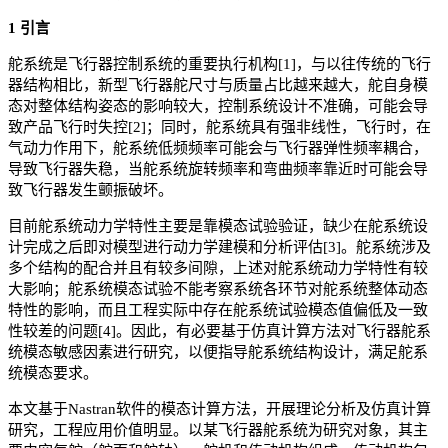
1 引言
舵系统是飞行器控制系统的重要执行机构[1]，与以往传统的飞行
器结构相比，新型飞行器舵尺寸与质量占比越来越大，舵自身模
态对整体结构姿态的影响较大，控制系统设计不准确，可能会导
致产品飞行时失控[2]；同时，舵系统具有强非线性，飞行时，在
气动力作用下，舵系统低频频率可能会与飞行器弹性频率耦合，
导致飞行器失稳，当舵系统旋转频率和弯曲频率靠近时可能会导
致飞行器发生颤振破坏。
目前舵系统动力学特性主要是靠模态试验验证，缺少在舵系统设
计完成之后即对模型进行动力学建模和分析评估[3]。舵系统涉及
多个结构的配合并且有较多间隙，上述对舵系统动力学特性有较
大影响；舵系统模态试验不能考察系统各环节对舵系统整体动态
特性的影响，而且工程实际中存在舵系统试验模态值偏低及一致
性较差的问题[4]。因此，有必要基于仿真计算方法对飞行器舵系
统模态敏感因素进行研究，以便指导舵系统结构设计，满足舵系
统模态要求。
本文基于Nastran软件的模态计算方法，开展理论分析及仿真计算
研究，工程应用价值明显。以某飞行器舵系统为研究对象，其主