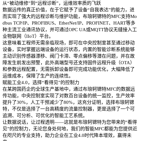
从“被动维修”到“远程诊断”，运维效率质的飞跃
数据远传的真正价值，在于它赋予了设备“自我表达”的能力，进
而实现了强大的远程诊断与维护功能，布琅轲锶特的MFC支持Mo
dbus TCP/IP、PROFIBUS、EtherNet/IP、PROFINET、HART等多
种主流工业通讯协议，并可通过OPC UA或MQTT协议无缝接入工
业物联网（IIoT）平台。
这意味着工程师无需亲临现场，即可在中央控制室甚至通过移动
设备，实时掌握远端设备的运行状态，内置的智能诊断系统能够
主动识别传感器漂移、阀门卡滞、零点偏移等潜在问题，并在故
障发生前发出预警，此外高端型号还支持固件远程升级（OTA）
和参数远程配置，无需拆卸设备即可完成功能优化，大幅降低了
运维成本，保障了生产的连续性。
赋能工业4.0，选择“看得见”的控制力
在某跨国药企的全球生产基地中，通过布琅轲锶特MFC的数据远
传功能，中央控制室实现了对数百台设备的统一监控，生产效率
提升了30%，人工干预减少了80%，这充分证明，选择布琅轲锶
特，不仅是选择了一台高精度的流量控制器，更是选择了一个可
追溯、可分析、可优化的智能工艺系统。
让数据说话，让过程透明——这就是布琅轲锶特为您带来的“看得
见”的控制力，无论您身处何地，我们的智能MFC都能为您提供近
在咫尺的专业支持，助力企业在工业4.0时代降本增效，赢得未