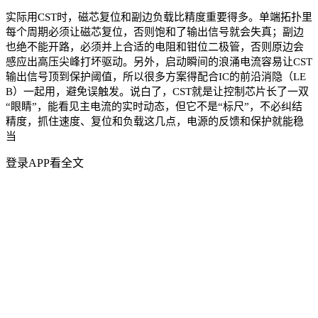
实际用CST时，磁芯复位和副边负载比精度重要得多。单端拓扑里
每个周期必须让磁芯复位，否则饱和了输出信号就会失真；副边
也绝不能开路，必须并上合适的电阻和钳位二极管，否则原边会
感应出高压尖峰打坏驱动。另外，启动瞬间的浪涌电流容易让CST
输出信号顶到保护阈值，所以很多方案得配合IC的前沿消隐（LE
B）一起用，避免误触发。说白了，CST就是让控制芯片长了一双
“眼睛”，能看见主电流的实时动态，但它不是“标尺”，不必纠结
精度，抓住速度、复位和负载这几点，电源的反馈和保护就能稳
当
登录APP看全文