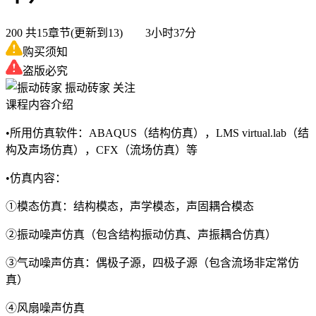
200
共15章节(更新到13) 3小时37分
购买须知
盗版必究
振动砖家
关注
课程内容介绍
•所用仿真软件：ABAQUS（结构仿真），LMS virtual.lab（结
构及声场仿真），CFX（流场仿真）等
•仿真内容：
①模态仿真：结构模态，声学模态，声固耦合模态
②振动噪声仿真（包含结构振动仿真、声振耦合仿真）
③气动噪声仿真：偶极子源，四极子源（包含流场非定常仿
真）
④风扇噪声仿真